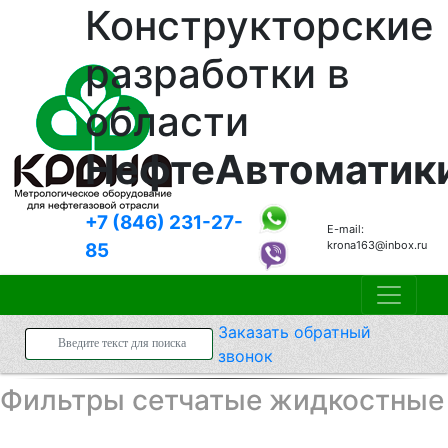
Конструкторские
разработки в
области
НефтеАвтоматик
+7 (846)
231-27-
E-mail:
krona163@inbox.ru
85
Заказать
обратный
звонок
Фильтры сетчатые жидкостные