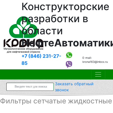
Конструкторские
разработки в
области
НефтеАвтоматик
+7 (846)
231-27-
E-mail:
krona163@inbox.ru
85
Заказать
обратный
звонок
Фильтры сетчатые жидкостные