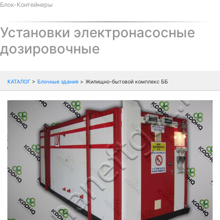
Блок-Контейнеры
Установки электронасосные
дозировочные
КАТАЛОГ
>
Блочные здания
>
Жилищно-бытовой комплекс ББ