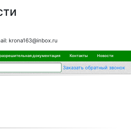
сти
ail:
krona163@inbox.ru
 разрешительная документация
Контакты
Новости
Заказать
обратный
звонок