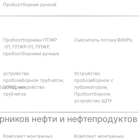
Пробоотборник ручной
Пробоотборники ППЖР
Смеситель потока ВИХРЬ
-01, ППЖР-01, ППЖР,
пробоотборники ручные
устройство
Устройство
пробозаборное трубчатое,
пробозаборное с
боотборник
ЗОНД, устройство
лубрикатором,
трубчатое
Пробоотборное
устройство ЩПУ
ников нефти и нефтепродуктов
Комплект монтажных
Комплект монтажных