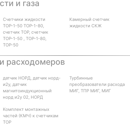
ти и газа
Счетчики жидкости
Камерный счетчик
ТОР-1-50 ТОР-1-80,
жидкости СКЖ
счетчик ТОР, счетчик
ТОР-1-50 , ТОР-1-80,
ТОР-50
и расходомеров
датчик НОРД, датчик норд-
Турбинные
и2у, датчик
преобразователи расхода
магнитоиндукционный
МИГ, ТПР МИГ, МИГ
норд и2у 02, НОРД
Комплект монтажных
частей (КМЧ) к счетчикам
ТОР