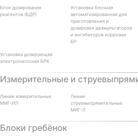
Блок дозирования
Установка блочная
реагентов (БДР)
автоматизированная для
приготовления и
дозировки деэмульгаторов
и ингибиторов коррозии
БР
Установка дозирующая
электронасосная БРХ
Измерительные и струевыпрям
Линии измерительные
Линии
МИГ-ИЛ
струевыпрямительные
МИГ-Л
Блоки гребёнок