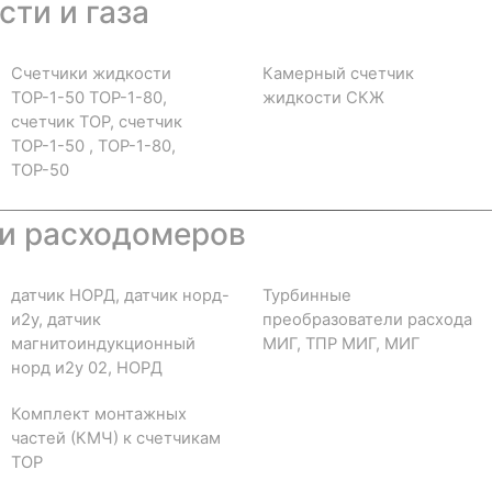
ти и газа
Счетчики жидкости
Камерный счетчик
ТОР-1-50 ТОР-1-80,
жидкости СКЖ
счетчик ТОР, счетчик
ТОР-1-50 , ТОР-1-80,
ТОР-50
и расходомеров
датчик НОРД, датчик норд-
Турбинные
и2у, датчик
преобразователи расхода
магнитоиндукционный
МИГ, ТПР МИГ, МИГ
норд и2у 02, НОРД
Комплект монтажных
частей (КМЧ) к счетчикам
ТОР