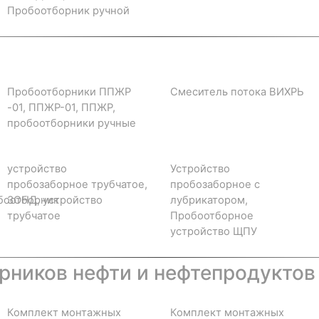
Пробоотборник ручной
Пробоотборники ППЖР
Смеситель потока ВИХРЬ
-01, ППЖР-01, ППЖР,
пробоотборники ручные
устройство
Устройство
пробозаборное трубчатое,
пробозаборное с
боотборник
ЗОНД, устройство
лубрикатором,
трубчатое
Пробоотборное
устройство ЩПУ
ников нефти и нефтепродуктов
Комплект монтажных
Комплект монтажных