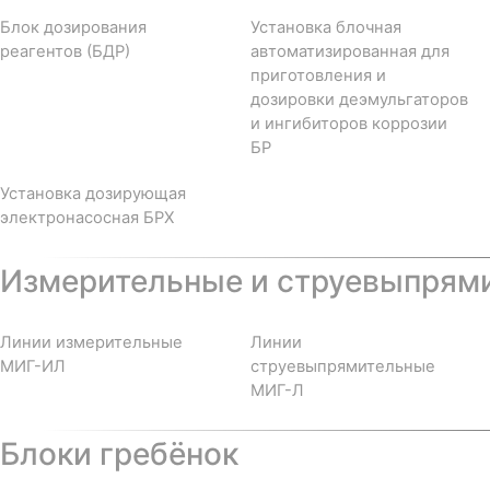
Блок дозирования
Установка блочная
реагентов (БДР)
автоматизированная для
приготовления и
дозировки деэмульгаторов
и ингибиторов коррозии
БР
Установка дозирующая
электронасосная БРХ
Измерительные и струевыпрям
Линии измерительные
Линии
МИГ-ИЛ
струевыпрямительные
МИГ-Л
Блоки гребёнок