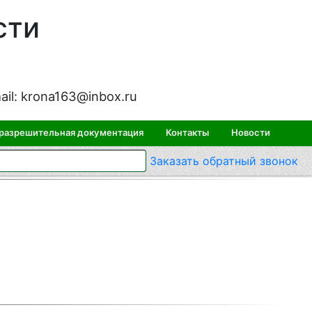
сти
ail:
krona163@inbox.ru
 разрешительная документация
Контакты
Новости
Заказать
обратный
звонок