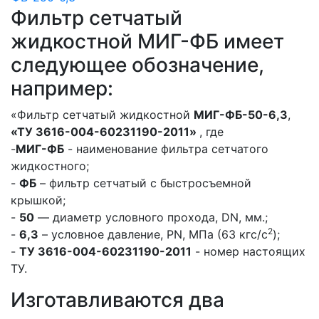
Фильтр сетчатый
жидкостной МИГ-ФБ имеет
следующее обозначение,
например:
«Фильтр сетчатый жидкостной
МИГ-ФБ-50-6,3
,
«ТУ 3616-004-60231190-2011»
, где
-
МИГ-ФБ
- наименование фильтра сетчатого
жидкостного;
-
ФБ
– фильтр сетчатый с быстросъемной
крышкой;
-
50
— диаметр условного прохода, DN, мм.;
2
-
6,3
– условное давление, PN, МПа (63 кгс/с
);
-
ТУ 3616-004-60231190-2011
- номер настоящих
ТУ.
Изготавливаются два