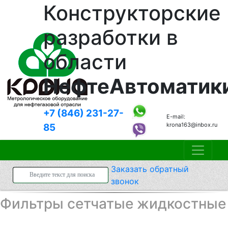
Конструкторские
разработки в
области
НефтеАвтоматик
+7 (846)
231-27-
E-mail:
krona163@inbox.ru
85
Заказать
обратный
звонок
Фильтры сетчатые жидкостные