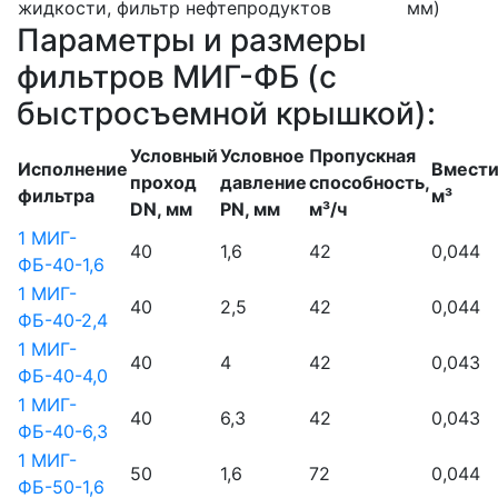
жидкости, фильтр нефтепродуктов
мм)
Параметры и размеры
фильтров МИГ-ФБ (с
быстросъемной крышкой):
Условный
Условное
Пропускная
Исполнение
Вмести
проход
давление
способность,
фильтра
м³
DN, мм
PN, мм
м³/ч
1 МИГ-
40
1,6
42
0,044
ФБ-40-1,6
1 МИГ-
40
2,5
42
0,044
ФБ-40-2,4
1 МИГ-
40
4
42
0,043
ФБ-40-4,0
1 МИГ-
40
6,3
42
0,043
ФБ-40-6,3
1 МИГ-
50
1,6
72
0,044
ФБ-50-1,6