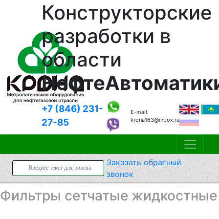
Конструкторские
разработки в
области
НефтеАвтоматик
+7 (846)
231-
E-mail:
krona163@inbox.ru
27-85
Заказать
обратный
звонок
Фильтры сетчатые жидкостные