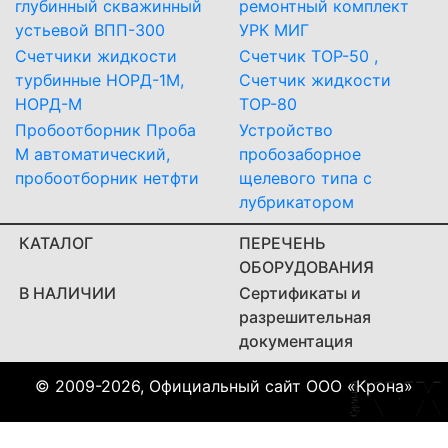
глубинный скважинный
ремонтный комплект
устьевой ВПП-300
УРК МИГ
Счетчики жидкости
Счетчик ТОР-50 ,
турбинные НОРД-1М,
Счетчик жидкости
НОРД-М
ТОР-80
Пробоотборник Проба
Устройство
М автоматический,
пробозаборное
пробоотборник нетфти
щелевого типа с
лубрикатором
КАТАЛОГ
ПЕРЕЧЕНЬ
ОБОРУДОВАНИЯ
В НАЛИЧИИ
Сертификаты и
разрешительная
документация
© 2009-2026, Официальный сайт ООО «Крона»