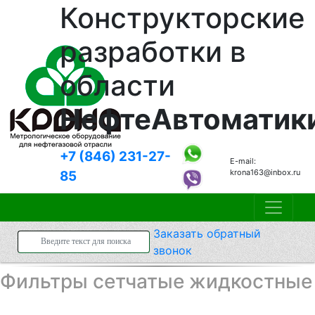
Конструкторские
разработки в
области
НефтеАвтоматик
+7 (846)
231-27-
E-mail:
krona163@inbox.ru
85
Заказать
обратный
звонок
Фильтры сетчатые жидкостные