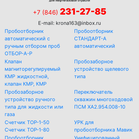
231-27-85
+7 (846)
E-mail:
krona163@inbox.ru
Пробоотборник
Пробоотборник
автоматический с
СТАНДАРТ-А
ручным отбором проб
автоматический
ОТБОР-А-Р
Клапан
Пробозаборное
магниторегулируемый
устройство щелевого
КМР жидкостной,
типа
клапан КМР, КМР
Пробозаборное
Переключатель
устройство ручного
скважин многоходовой
типа для жидкости или
ПСМ ХА2.954.008-10
газа
Счетчик ТОР-1-50
УРК для
Счетчик ТОР-1-80
пробоотборника Мавик
Пробоотборник
Унифицированный