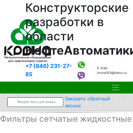
Конструкторские
разработки в
области
НефтеАвтоматик
+7 (846)
231-27-
E-mail:
krona163@inbox.ru
85
Заказать
обратный
звонок
Фильтры сетчатые жидкостные