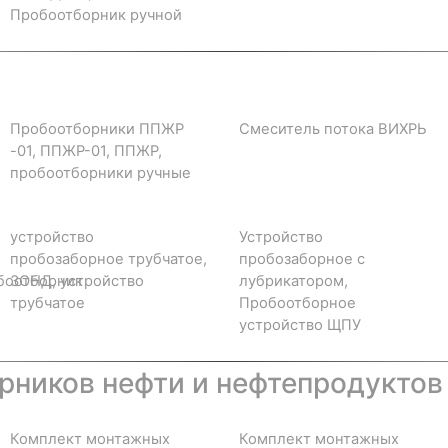
Пробоотборник ручной
Пробоотборники ППЖР
Смеситель потока ВИХРЬ
-01, ППЖР-01, ППЖР,
пробоотборники ручные
устройство
Устройство
пробозаборное трубчатое,
пробозаборное с
боотборник
ЗОНД, устройство
лубрикатором,
трубчатое
Пробоотборное
устройство ЩПУ
ников нефти и нефтепродуктов
Комплект монтажных
Комплект монтажных