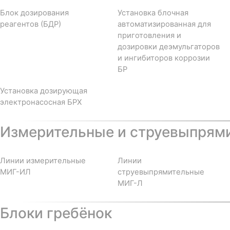
Блок дозирования
Установка блочная
реагентов (БДР)
автоматизированная для
приготовления и
дозировки деэмульгаторов
и ингибиторов коррозии
БР
Установка дозирующая
электронасосная БРХ
Измерительные и струевыпрям
Линии измерительные
Линии
МИГ-ИЛ
струевыпрямительные
МИГ-Л
Блоки гребёнок