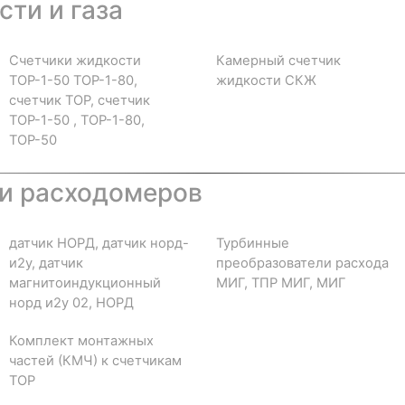
ти и газа
Счетчики жидкости
Камерный счетчик
ТОР-1-50 ТОР-1-80,
жидкости СКЖ
счетчик ТОР, счетчик
ТОР-1-50 , ТОР-1-80,
ТОР-50
и расходомеров
датчик НОРД, датчик норд-
Турбинные
и2у, датчик
преобразователи расхода
магнитоиндукционный
МИГ, ТПР МИГ, МИГ
норд и2у 02, НОРД
Комплект монтажных
частей (КМЧ) к счетчикам
ТОР