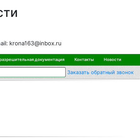
сти
ail:
krona163@inbox.ru
 разрешительная документация
Контакты
Новости
Заказать
обратный
звонок