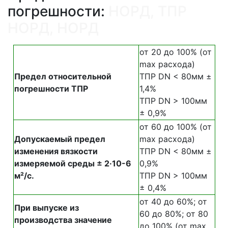
погрешности:
НОРД, ТПР
НОРД, НОРД
от 20 до 100% (от
max расхода)
Предел относительной
ТПР DN < 80мм ±
погрешности ТПР
1,4%
ТПР DN > 100мм
± 0,9%
от 60 до 100% (от
Допускаемый предел
max расхода)
изменения вязкости
ТПР DN < 80мм ±
измеряемой среды ± 2·10-6
0,9%
м²/с.
ТПР DN > 100мм
± 0,4%
от 40 до 60%; от
При выпуске из
60 до 80%; от 80
производства значение
до 100% (от max