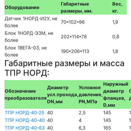
Габаритные
Вес,
Оборудование
размеры, мм.
кг.
Датчик 1НОРД-И2У, не
70*102*96
1,9
более
Блок 1НОРД-Э3М, не
202*114*78
0,8
более
Блок 1ВЕГА-03, не
190*206*113
1,8
более
Габаритные размеры и масса
ТПР НОРД:
Наружный
Диаметр
Условное
Обозначение
диаметр
усл.прохода,
давление,
преобразователя
фланцев,
DN,мм
PN,МПа
D,мм
ТПР НОРД-40-25
40
2,5
145
ТПР НОРД-40-40
40
4
145
ТПР НОРД-40-63
40
6,3
165