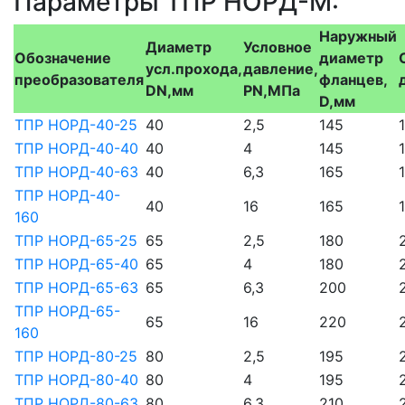
Параметры ТПР НОРД-М:
Наружный
Диаметр
Условное
Обозначение
диаметр
усл.прохода,
давление,
преобразователя
фланцев,
DN,мм
PN,МПа
D,мм
ТПР НОРД-40-25
40
2,5
145
ТПР НОРД-40-40
40
4
145
ТПР НОРД-40-63
40
6,3
165
ТПР НОРД-40-
40
16
165
160
ТПР НОРД-65-25
65
2,5
180
ТПР НОРД-65-40
65
4
180
ТПР НОРД-65-63
65
6,3
200
ТПР НОРД-65-
65
16
220
160
ТПР НОРД-80-25
80
2,5
195
ТПР НОРД-80-40
80
4
195
ТПР НОРД-80-63
80
6,3
210