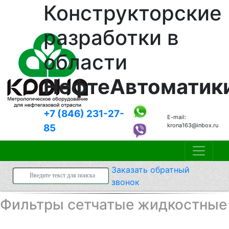
Конструкторские
разработки в
области
НефтеАвтоматик
+7 (846)
231-27-
E-mail:
krona163@inbox.ru
85
Заказать
обратный
звонок
Фильтры сетчатые жидкостные