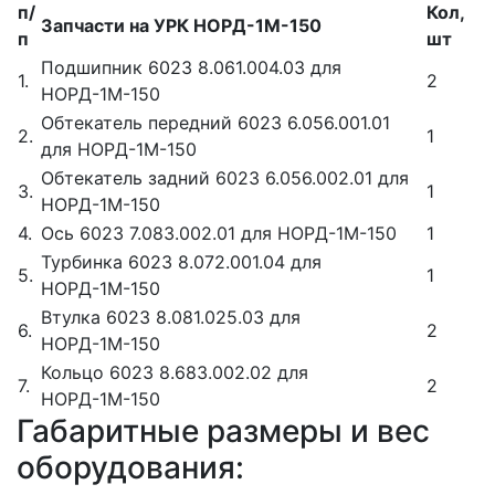
п/
Кол,
Запчасти на УРК НОРД-1М-150
п
шт
Подшипник 6023 8.061.004.03 для
1.
2
НОРД-1М-150
Обтекатель передний 6023 6.056.001.01
2.
1
для НОРД-1М-150
Обтекатель задний 6023 6.056.002.01 для
3.
1
НОРД-1М-150
4.
Ось 6023 7.083.002.01 для НОРД-1М-150
1
Турбинка 6023 8.072.001.04 для
5.
1
НОРД-1М-150
Втулка 6023 8.081.025.03 для
6.
2
НОРД-1М-150
Кольцо 6023 8.683.002.02 для
7.
2
НОРД-1М-150
Габаритные размеры и вес
оборудования: