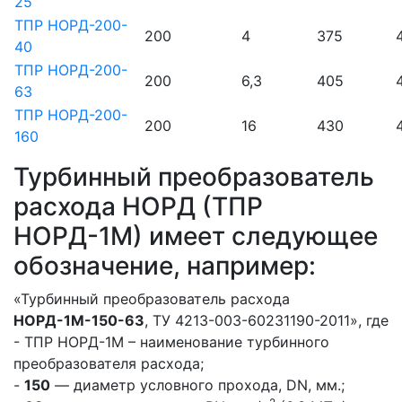
25
ТПР НОРД-200-
200
4
375
40
ТПР НОРД-200-
200
6,3
405
63
ТПР НОРД-200-
200
16
430
160
Турбинный преобразователь
расхода НОРД (ТПР
НОРД-1М) имеет следующее
обозначение, например:
«Турбинный преобразователь расхода
НОРД-1М-150-63
, ТУ 4213-003-60231190-2011», где
- ТПР НОРД-1М – наименование турбинного
преобразователя расхода;
-
150
— диаметр условного прохода, DN, мм.;