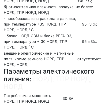
НОРД, ТПР НОРД, НОРД
+40
С;
б) относительная влажность воздуха, не более:
НОРД, ТПР НОРД, НОРД
- преобразователя расхода и датчика,
при температуре +35
НОРД, ТПР
95±3 %;
о
НОРД, НОРД
С
- блока НОРД-Э3М и блока ВЕГА-03,
при температуре + 30
НОРД, ТПР
95 ±3%.
о
НОРД, НОРД
С
внешние электрические и магнитные
поля, кроме земного
НОРД, ТПР
отсутствуют
НОРД, НОРД
Параметры электрического
питания:
НОРД, ТПР НОРД,
НОРД
Потребляемая мощность
30 ВА
НОРД, ТПР НОРД, НОРД