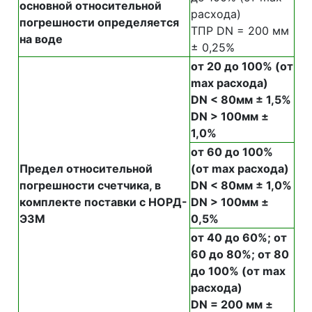
основной относительной
расхода)
погрешности определяется
ТПР DN = 200 мм
на воде
± 0,25%
от 20 до 100% (от
max расхода)
DN < 80мм ± 1,5%
DN > 100мм ±
1,0%
от 60 до 100%
Предел относительной
(от max расхода)
погрешности счетчика, в
DN < 80мм ± 1,0%
комплекте поставки с НОРД-
DN > 100мм ±
ЭЗМ
0,5%
от 40 до 60%; от
60 до 80%; от 80
до 100% (от max
расхода)
DN = 200 мм ±