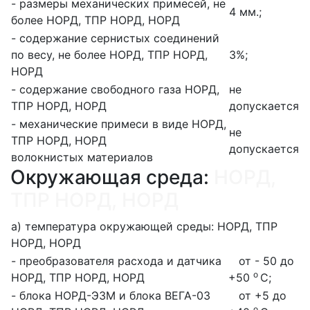
- размеры механических примесей, не
4 мм.;
более
НОРД, ТПР НОРД, НОРД
- содержание сернистых соединений
по весу, не более
НОРД, ТПР НОРД,
3%;
НОРД
- содержание свободного газа
НОРД,
не
ТПР НОРД, НОРД
допускается
- механические примеси в виде
НОРД,
не
ТПР НОРД, НОРД
допускается
волокнистых материалов
Окружающая среда:
НОРД,
ТПР НОРД, НОРД
а) температура окружающей среды:
НОРД, ТПР
НОРД, НОРД
- преобразователя расхода и датчика
от - 50 до
о
НОРД, ТПР НОРД, НОРД
+50
С;
- блока НОРД-Э3М и блока ВЕГА-03
от +5 до
о