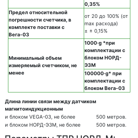
0,35%
Предел относительной
от 20 до 100% (от
погрешности счетчика, в
max расхода)
комплекте поставки с
± ± 0,15%
Вега-03
1000·g *при
комплектации с
блоком НОРД-
Минимальный объем
ЭЗМ
измеряемый счетчиком, не
менее
100000·g* при
комплектации с
блоком Вега-03
Длина линии связи между датчиком
магнитоиндукционным
и блоком VEGA-03, не более
500 метров.
и блоком НОРД-Э3М, не более
500 метров.