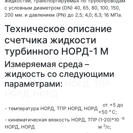
жидкостей, транспортируемых по трубопроводам
с условным диаметром (DN) 40, 65, 80, 100, 150,
200 мм. и давлением (PN) до 2,5; 4,0; 6,3; 16 МПа.
Техническое описание
счетчика жидкости
турбинного НОРД-1 М
Измеряемая среда –
жидкость со следующими
параметрами:
НОРД, ТПР
НОРД, НОРД
от +5 до
- температура
НОРД, ТПР НОРД, НОРД
о
+50
С;
-6
- кинематическая вязкость
НОРД, ТПР
(1-20)*10
2
НОРД, НОРД
м
/с;