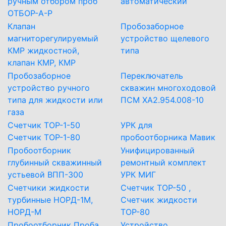
ручным отбором проб
автоматический
ОТБОР-А-Р
Клапан
Пробозаборное
магниторегулируемый
устройство щелевого
КМР жидкостной,
типа
клапан КМР, КМР
Пробозаборное
Переключатель
устройство ручного
скважин многоходовой
типа для жидкости или
ПСМ ХА2.954.008-10
газа
Счетчик ТОР-1-50
УРК для
Счетчик ТОР-1-80
пробоотборника Мавик
Пробоотборник
Унифицированный
глубинный скважинный
ремонтный комплект
устьевой ВПП-300
УРК МИГ
Счетчики жидкости
Счетчик ТОР-50 ,
турбинные НОРД-1М,
Счетчик жидкости
НОРД-М
ТОР-80
Пробоотборник Проба
Устройство