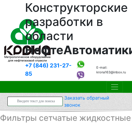
Конструкторские
разработки в
области
НефтеАвтоматик
+7 (846)
231-27-
E-mail:
krona163@inbox.ru
85
Заказать
обратный
звонок
Фильтры сетчатые жидкостные