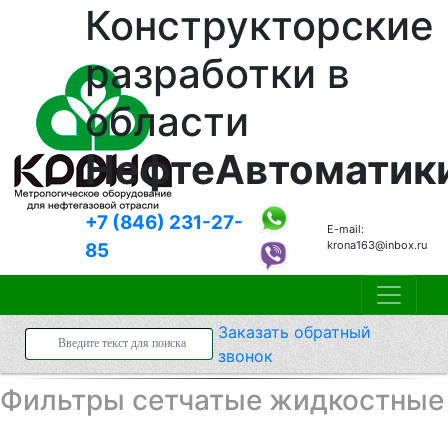
Конструкторские
разработки в
области
НефтеАвтоматик
+7 (846)
231-27-
E-mail:
krona163@inbox.ru
85
Заказать
обратный
звонок
Фильтры сетчатые жидкостные