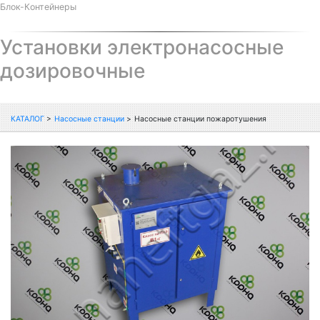
Блок-Контейнеры
Установки электронасосные
дозировочные
КАТАЛОГ
>
Насосные станции
>
Насосные станции пожаротушения