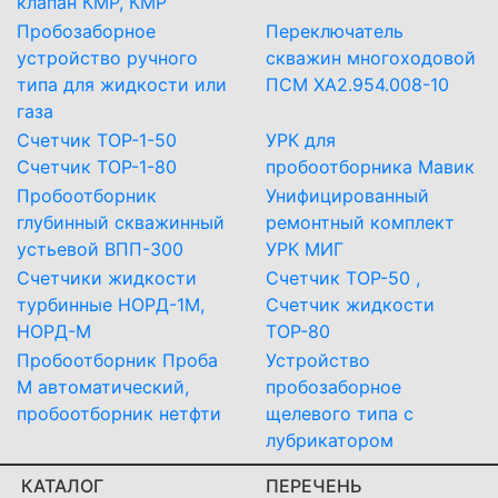
клапан КМР, КМР
Пробозаборное
Переключатель
устройство ручного
скважин многоходовой
типа для жидкости или
ПСМ ХА2.954.008-10
газа
Счетчик ТОР-1-50
УРК для
Счетчик ТОР-1-80
пробоотборника Мавик
Пробоотборник
Унифицированный
глубинный скважинный
ремонтный комплект
устьевой ВПП-300
УРК МИГ
Счетчики жидкости
Счетчик ТОР-50 ,
турбинные НОРД-1М,
Счетчик жидкости
НОРД-М
ТОР-80
Пробоотборник Проба
Устройство
М автоматический,
пробозаборное
пробоотборник нетфти
щелевого типа с
лубрикатором
КАТАЛОГ
ПЕРЕЧЕНЬ