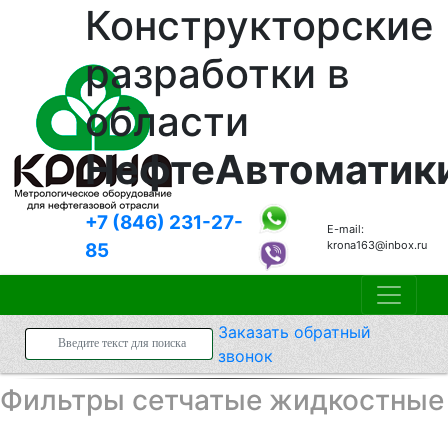
Конструкторские
разработки в
области
НефтеАвтоматик
+7 (846)
231-27-
E-mail:
krona163@inbox.ru
85
Заказать
обратный
звонок
Фильтры сетчатые жидкостные