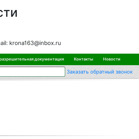
сти
ail:
krona163@inbox.ru
 разрешительная документация
Контакты
Новости
Заказать
обратный
звонок