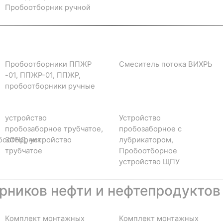
Пробоотборник ручной
Пробоотборники ППЖР
Смеситель потока ВИХРЬ
-01, ППЖР-01, ППЖР,
пробоотборники ручные
устройство
Устройство
пробозаборное трубчатое,
пробозаборное с
боотборник
ЗОНД, устройство
лубрикатором,
трубчатое
Пробоотборное
устройство ЩПУ
ников нефти и нефтепродуктов
Комплект монтажных
Комплект монтажных