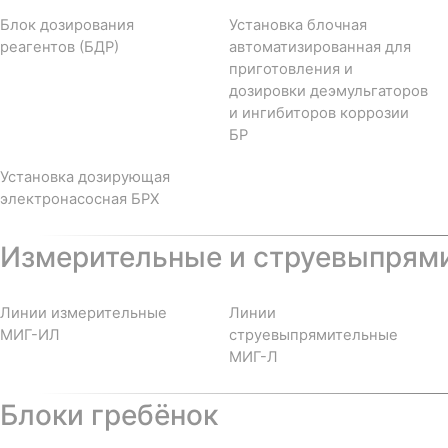
Блок дозирования
Установка блочная
реагентов (БДР)
автоматизированная для
приготовления и
дозировки деэмульгаторов
и ингибиторов коррозии
БР
Установка дозирующая
электронасосная БРХ
Измерительные и струевыпрям
Линии измерительные
Линии
МИГ-ИЛ
струевыпрямительные
МИГ-Л
Блоки гребёнок