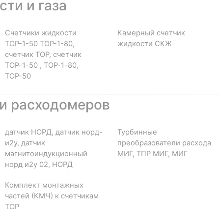
ти и газа
Счетчики жидкости
Камерный счетчик
ТОР-1-50 ТОР-1-80,
жидкости СКЖ
счетчик ТОР, счетчик
ТОР-1-50 , ТОР-1-80,
ТОР-50
и расходомеров
датчик НОРД, датчик норд-
Турбинные
и2у, датчик
преобразователи расхода
магнитоиндукционный
МИГ, ТПР МИГ, МИГ
норд и2у 02, НОРД
Комплект монтажных
частей (КМЧ) к счетчикам
ТОР