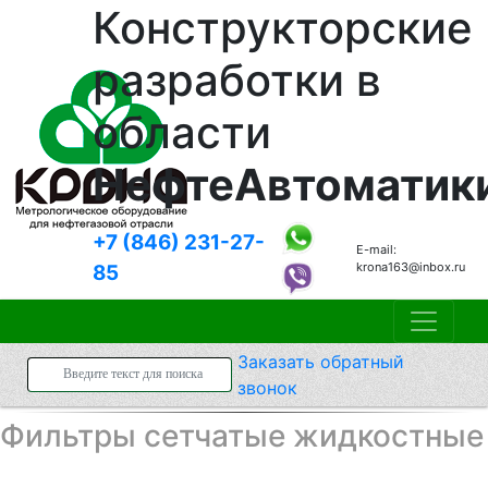
Конструкторские
разработки в
области
НефтеАвтоматик
+7 (846)
231-27-
E-mail:
krona163@inbox.ru
85
Заказать
обратный
звонок
Фильтры сетчатые жидкостные