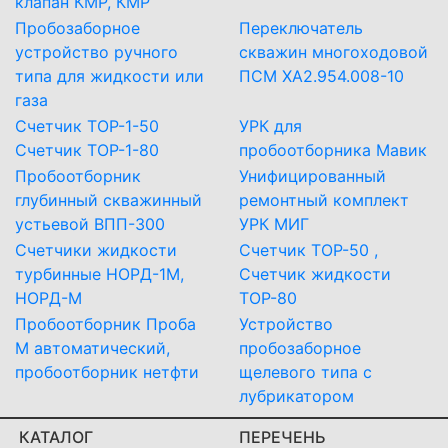
клапан КМР, КМР
Пробозаборное
Переключатель
устройство ручного
скважин многоходовой
типа для жидкости или
ПСМ ХА2.954.008-10
газа
Счетчик ТОР-1-50
УРК для
Счетчик ТОР-1-80
пробоотборника Мавик
Пробоотборник
Унифицированный
глубинный скважинный
ремонтный комплект
устьевой ВПП-300
УРК МИГ
Счетчики жидкости
Счетчик ТОР-50 ,
турбинные НОРД-1М,
Счетчик жидкости
НОРД-М
ТОР-80
Пробоотборник Проба
Устройство
М автоматический,
пробозаборное
пробоотборник нетфти
щелевого типа с
лубрикатором
КАТАЛОГ
ПЕРЕЧЕНЬ