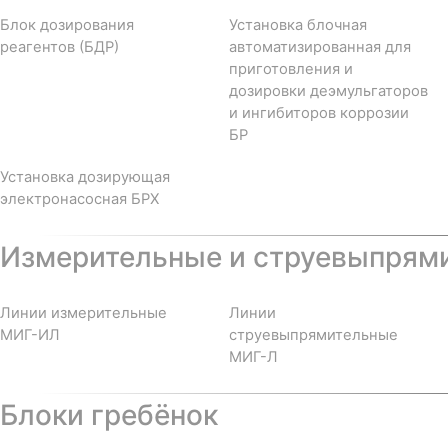
Блок дозирования
Установка блочная
реагентов (БДР)
автоматизированная для
приготовления и
дозировки деэмульгаторов
и ингибиторов коррозии
БР
Установка дозирующая
электронасосная БРХ
Измерительные и струевыпрям
Линии измерительные
Линии
МИГ-ИЛ
струевыпрямительные
МИГ-Л
Блоки гребёнок