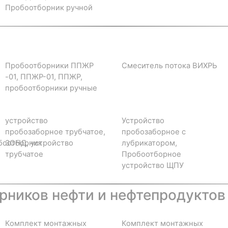
Пробоотборник ручной
Пробоотборники ППЖР
Смеситель потока ВИХРЬ
-01, ППЖР-01, ППЖР,
пробоотборники ручные
устройство
Устройство
пробозаборное трубчатое,
пробозаборное с
боотборник
ЗОНД, устройство
лубрикатором,
трубчатое
Пробоотборное
устройство ЩПУ
ников нефти и нефтепродуктов
Комплект монтажных
Комплект монтажных