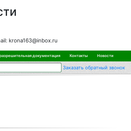
сти
ail:
krona163@inbox.ru
 разрешительная документация
Контакты
Новости
Заказать
обратный
звонок