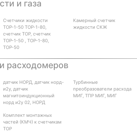
ти и газа
Счетчики жидкости
Камерный счетчик
ТОР-1-50 ТОР-1-80,
жидкости СКЖ
счетчик ТОР, счетчик
ТОР-1-50 , ТОР-1-80,
ТОР-50
и расходомеров
датчик НОРД, датчик норд-
Турбинные
и2у, датчик
преобразователи расхода
магнитоиндукционный
МИГ, ТПР МИГ, МИГ
норд и2у 02, НОРД
Комплект монтажных
частей (КМЧ) к счетчикам
ТОР