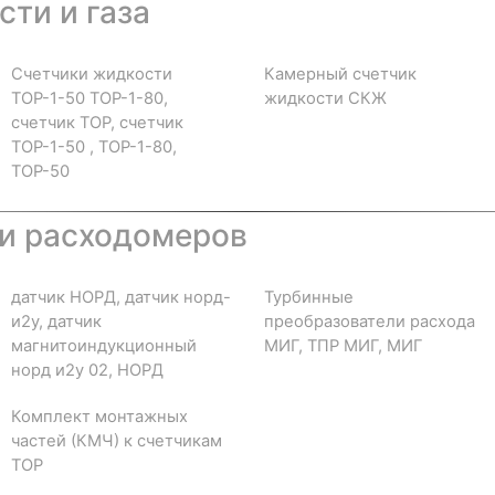
ти и газа
Счетчики жидкости
Камерный счетчик
ТОР-1-50 ТОР-1-80,
жидкости СКЖ
счетчик ТОР, счетчик
ТОР-1-50 , ТОР-1-80,
ТОР-50
и расходомеров
датчик НОРД, датчик норд-
Турбинные
и2у, датчик
преобразователи расхода
магнитоиндукционный
МИГ, ТПР МИГ, МИГ
норд и2у 02, НОРД
Комплект монтажных
частей (КМЧ) к счетчикам
ТОР