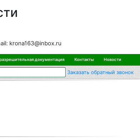
сти
ail:
krona163@inbox.ru
 разрешительная документация
Контакты
Новости
Заказать
обратный
звонок