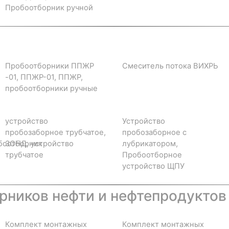
Пробоотборник ручной
Пробоотборники ППЖР
Смеситель потока ВИХРЬ
-01, ППЖР-01, ППЖР,
пробоотборники ручные
устройство
Устройство
пробозаборное трубчатое,
пробозаборное с
боотборник
ЗОНД, устройство
лубрикатором,
трубчатое
Пробоотборное
устройство ЩПУ
ников нефти и нефтепродуктов
Комплект монтажных
Комплект монтажных