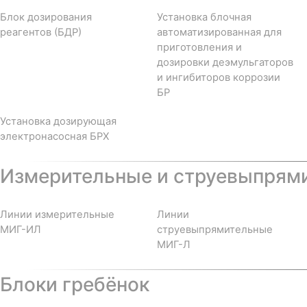
Блок дозирования
Установка блочная
реагентов (БДР)
автоматизированная для
приготовления и
дозировки деэмульгаторов
и ингибиторов коррозии
БР
Установка дозирующая
электронасосная БРХ
Измерительные и струевыпрям
Линии измерительные
Линии
МИГ-ИЛ
струевыпрямительные
МИГ-Л
Блоки гребёнок