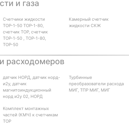
ти и газа
Счетчики жидкости
Камерный счетчик
ТОР-1-50 ТОР-1-80,
жидкости СКЖ
счетчик ТОР, счетчик
ТОР-1-50 , ТОР-1-80,
ТОР-50
и расходомеров
датчик НОРД, датчик норд-
Турбинные
и2у, датчик
преобразователи расхода
магнитоиндукционный
МИГ, ТПР МИГ, МИГ
норд и2у 02, НОРД
Комплект монтажных
частей (КМЧ) к счетчикам
ТОР