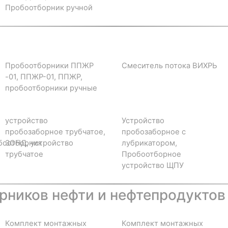
Пробоотборник ручной
Пробоотборники ППЖР
Смеситель потока ВИХРЬ
-01, ППЖР-01, ППЖР,
пробоотборники ручные
устройство
Устройство
пробозаборное трубчатое,
пробозаборное с
боотборник
ЗОНД, устройство
лубрикатором,
трубчатое
Пробоотборное
устройство ЩПУ
ников нефти и нефтепродуктов
Комплект монтажных
Комплект монтажных