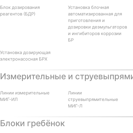
Блок дозирования
Установка блочная
реагентов (БДР)
автоматизированная для
приготовления и
дозировки деэмульгаторов
и ингибиторов коррозии
БР
Установка дозирующая
электронасосная БРХ
Измерительные и струевыпрям
Линии измерительные
Линии
МИГ-ИЛ
струевыпрямительные
МИГ-Л
Блоки гребёнок