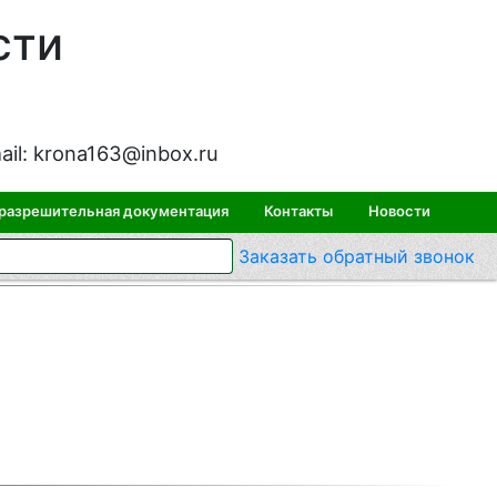
сти
ail:
krona163@inbox.ru
 разрешительная документация
Контакты
Новости
Заказать
обратный
звонок