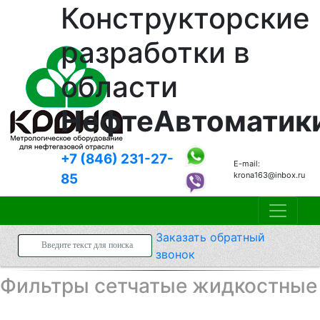
Конструкторские
разработки в
области
НефтеАвтоматик
+7 (846)
231-27-
E-mail:
krona163@inbox.ru
85
Заказать
обратный
звонок
Фильтры сетчатые жидкостные