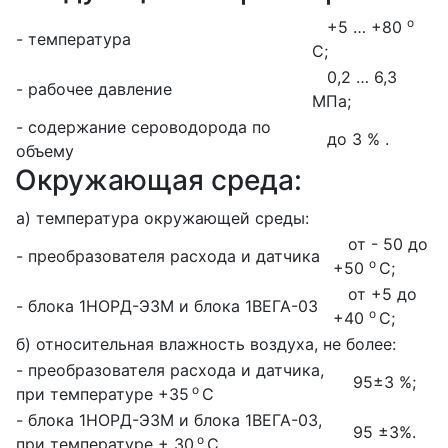
о
+5 … +80
- температура
С;
0,2 … 6,3
- рабочее давление
МПа;
- содержание сероводорода по
до 3 % .
объему
Окружающая среда:
а) температура окружающей среды:
от - 50 до
- преобразователя расхода и датчика
о
+50
С;
от +5 до
- блока 1НОРД-Э3М и блока 1ВЕГА-03
о
+40
С;
б) относительная влажность воздуха, не более:
- преобразователя расхода и датчика,
95±3 %;
о
при температуре +35
С
- блока 1НОРД-Э3М и блока 1ВЕГА-03,
95 ±3%.
о
при температуре + 30
С