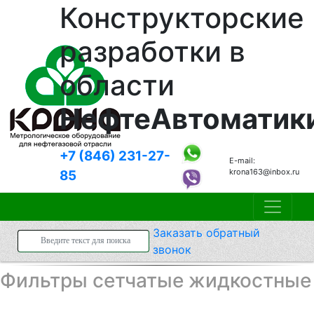
Конструкторские
разработки в
области
НефтеАвтоматик
+7 (846)
231-27-
E-mail:
krona163@inbox.ru
85
Заказать
обратный
звонок
Фильтры сетчатые жидкостные