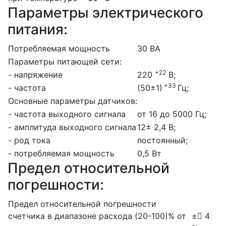
Параметры электрического
питания:
Потребляемая мощность
30 ВА
Параметры питающей сети:
+22
- напряжение
220
В;
+33
- частота
(50±1)
Гц;
Основные параметры датчиков:
- частота выходного сигнала
от 16 до 5000 Гц;
- амплитуда выходного сигнала
12± 2,4 В;
- род тока
постоянный;
- потребляемая мощность
0,5 Вт
Предел относительной
погрешности:
Предел относительной погрешности
счетчика в диапазоне расхода (20-100)% от
± 4