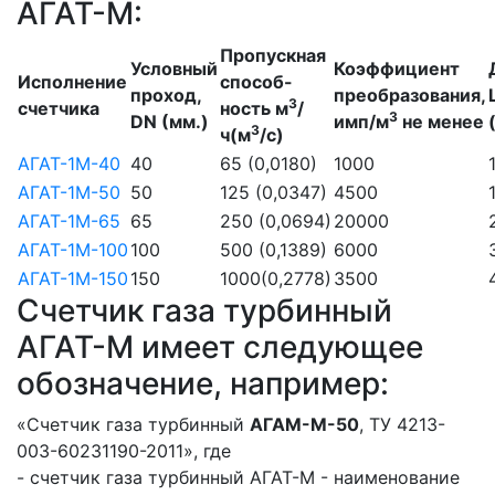
АГАТ-М:
Пропускная
Условный
Коэффициент
Исполнение
способ-
проход,
преобразования,
3
счетчика
ность м
/
3
DN (мм.)
имп/м
не менее
3
ч(м
/с)
АГАТ-1М-40
40
65 (0,0180)
1000
АГАТ-1М-50
50
125 (0,0347)
4500
АГАТ-1М-65
65
250 (0,0694)
20000
АГАТ-1М-100
100
500 (0,1389)
6000
АГАТ-1М-150
150
1000(0,2778)
3500
Счетчик газа турбинный
АГАТ-М имеет следующее
обозначение, например:
«Счетчик газа турбинный
АГАМ-М-50
, ТУ 4213-
003-60231190-2011», где
- счетчик газа турбинный АГАТ-М - наименование