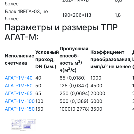
202*114*78
0,8
более
Блок 1ВЕГА-03, не
190*206*113
1,8
более
Параметры и размеры ТПР
АГАТ-М:
Пропускная
Условный
Коэффициент
Исполнение
способ-
проход,
преобразования,
3
счетчика
ность м
/
3
DN (мм.)
имп/м
не менее
3
ч(м
/с)
АГАТ-1М-40
40
65 (0,0180)
1000
АГАТ-1М-50
50
125 (0,0347)
4500
АГАТ-1М-65
65
250 (0,0694)
20000
АГАТ-1М-100
100
500 (0,1389)
6000
АГАТ-1М-150
150
1000(0,2778)
3500