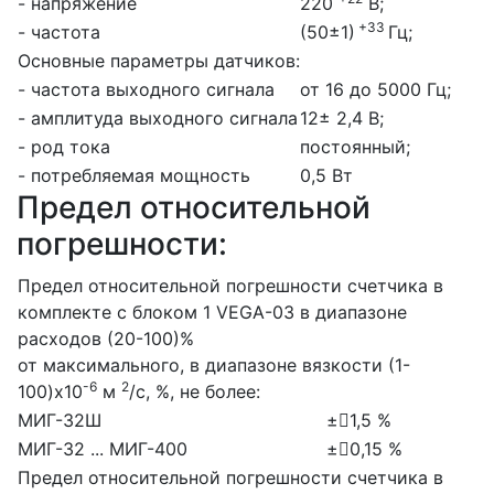
- напряжение
220
В;
+33
- частота
(50±1)
Гц;
Основные параметры датчиков:
- частота выходного сигнала
от 16 до 5000 Гц;
- амплитуда выходного сигнала
12± 2,4 В;
- род тока
постоянный;
- потребляемая мощность
0,5 Вт
Предел относительной
погрешности:
Предел относительной погрешности счетчика в
комплекте с блоком 1 VEGA-03 в диапазоне
расходов (20-100)%
от максимального, в диапазоне вязкости (1-
-6
2
100)х10
м
/с, %, не более:
МИГ-32Ш
±1,5 %
МИГ-32 ... МИГ-400
±0,15 %
Предел относительной погрешности счетчика в