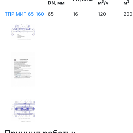
3
3
DN, мм
м
/ч
м
ТПР МИГ-65-160
65
16
120
200