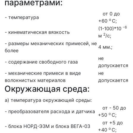
параметрами:
от 0 до
- температура
о
+60
С;
-6
(1-100)*10
- кинематическая вязкость
2
м
/с;
- размеры механических примесей, не
4 мм.;
более
не
- содержание свободного газа
допускается
- механические примеси в виде
не
волокнистых материалов
допускается
Окружающая среда:
а) температура окружающей среды:
от - 50 до
- преобразователя расхода и датчика
о
+50
С;
от +5 до
- блока НОРД-Э3М и блока ВЕГА-03
о
+40
С;