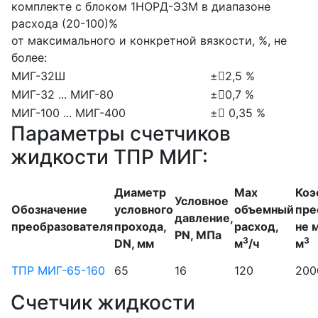
комплекте с блоком 1НОРД-ЭЗМ в диапазоне
расхода (20-100)%
от максимального и конкретной вязкости, %, не
более:
МИГ-32Ш
±2,5 %
МИГ-32 ... МИГ-80
±0,7 %
МИГ-100 ... МИГ-400
± 0,35 %
Параметры счетчиков
жидкости ТПР МИГ:
Диаметр
Max
Коэ
Условное
Обозначение
условного
объемный
пре
давление,
преобразователя
прохода,
расход,
не 
PN, МПа
3
3
DN, мм
м
/ч
м
ТПР МИГ-65-160
65
16
120
200
Счетчик жидкости