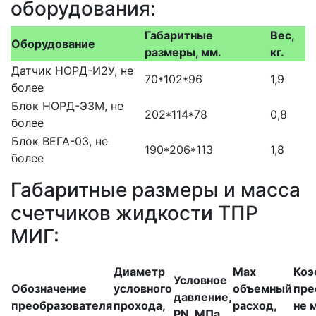
оборудования:
Габаритные
Вес,
Оборудование
размеры, мм.
кг.
Датчик НОРД-И2У, не
70*102*96
1,9
более
Блок НОРД-Э3М, не
202*114*78
0,8
более
Блок ВЕГА-03, не
190*206*113
1,8
более
Габаритные размеры и масса
счетчиков жидкости ТПР
МИГ:
Диаметр
Max
Коэ
Условное
Обозначение
условного
объемный
пре
давление,
преобразователя
прохода,
расход,
не 
PN, МПа