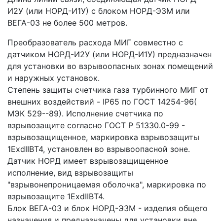
И2У (или НОРД-И1У) с блоком НОРД-Э3М или
ВЕГА-03 не более 500 метров.
Преобразователь расхода МИГ совместно с
датчиком НОРД-И2У (или НОРД-И1У) предназначен
для установки во взрывоопасных зонах помещений
и наружных установок.
Степень защиты счетчика газа турбинного МИГ от
внешних воздействий - IP65 по ГОСТ 14254-96(
МЭК 529--89). Исполнение счетчика по
взрывозащите согласно ГОСТ Р 51330.0-99 -
взрывозащищенное, маркировка взрывозащиты
1ЕxdIIBT4, установлен во взрывоопасной зоне.
Датчик НОРД имеет взрывозащищенное
исполнение, вид взрывозащиты
"взрывонепроницаемая оболочка", маркировка по
взрывозащите 1ЕхdIIВТ4.
Блок ВЕГА-03 и блок НОРД-Э3М - изделия общего
назначения и предназначены для установки вне