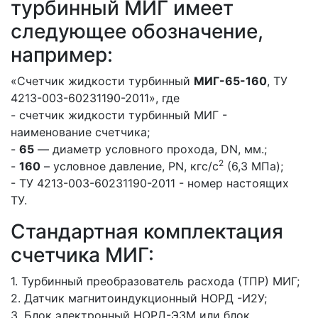
турбинный МИГ имеет
следующее обозначение,
например:
«Счетчик жидкости турбинный
МИГ-65-160
, ТУ
4213-003-60231190-2011», где
- счетчик жидкости турбинный МИГ -
наименование счетчика;
-
65
— диаметр условного прохода, DN, мм.;
2
-
160
– условное давление, PN, кгс/с
(6,3 МПа);
- ТУ 4213-003-60231190-2011 - номер настоящих
ТУ.
Стандартная комплектация
счетчика МИГ:
1. Турбинный преобразователь расхода (ТПР) МИГ;
2. Датчик магнитоиндукционный НОРД -И2У;
3. Блок электронный НОРД-Э3М или блок