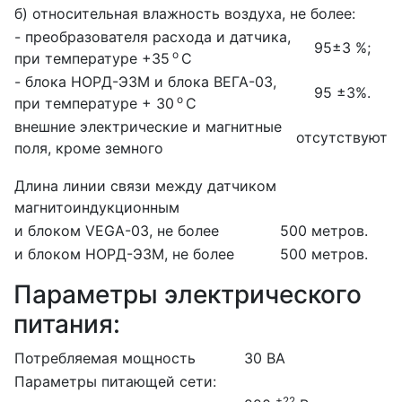
б) относительная влажность воздуха, не более:
- преобразователя расхода и датчика,
95±3 %;
о
при температуре +35
С
- блока НОРД-Э3М и блока ВЕГА-03,
95 ±3%.
о
при температуре + 30
С
внешние электрические и магнитные
отсутствуют
поля, кроме земного
Длина линии связи между датчиком
магнитоиндукционным
и блоком VEGA-03, не более
500 метров.
и блоком НОРД-Э3М, не более
500 метров.
Параметры электрического
питания:
Потребляемая мощность
30 ВА
Параметры питающей сети:
+22