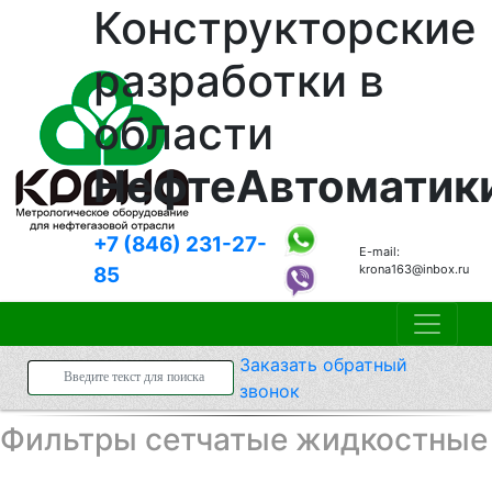
Конструкторские
разработки в
области
НефтеАвтоматик
+7 (846)
231-27-
E-mail:
krona163@inbox.ru
85
Заказать
обратный
звонок
Фильтры сетчатые жидкостные