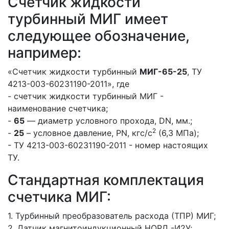
Счетчик жидкости
турбинный МИГ имеет
следующее обозначение,
например:
«Счетчик жидкости турбинный
МИГ-65-25
, ТУ
4213-003-60231190-2011», где
- счетчик жидкости турбинный МИГ -
наименование счетчика;
-
65
— диаметр условного прохода, DN, мм.;
2
-
25
– условное давление, PN, кгс/с
(6,3 МПа);
- ТУ 4213-003-60231190-2011 - номер настоящих
ТУ.
Стандартная комплектация
счетчика МИГ:
1. Турбинный преобразователь расхода (ТПР) МИГ;
2. Датчик магнитоиндукционный НОРД -И2У;