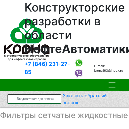
Конструкторские
разработки в
области
НефтеАвтоматик
+7 (846)
231-27-
E-mail:
krona163@inbox.ru
85
Заказать
обратный
звонок
Фильтры сетчатые жидкостные