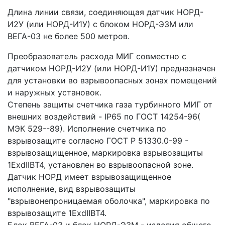
Длина линии связи, соединяющая датчик НОРД-
И2У (или НОРД-И1У) с блоком НОРД-Э3М или
ВЕГА-03 не более 500 метров.
Преобразователь расхода МИГ совместно с
датчиком НОРД-И2У (или НОРД-И1У) предназначен
для установки во взрывоопасных зонах помещений
и наружных установок.
Степень защиты счетчика газа турбинного МИГ от
внешних воздействий - IP65 по ГОСТ 14254-96(
МЭК 529--89). Исполнение счетчика по
взрывозащите согласно ГОСТ Р 51330.0-99 -
взрывозащищенное, маркировка взрывозащиты
1ЕxdIIBT4, установлен во взрывоопасной зоне.
Датчик НОРД имеет взрывозащищенное
исполнение, вид взрывозащиты
"взрывонепроницаемая оболочка", маркировка по
взрывозащите 1ЕхdIIВТ4.
Блок ВЕГА-03 и блок НОРД-Э3М - изделия общего