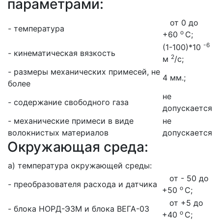
параметрами:
от 0 до
- температура
о
+60
С;
-6
(1-100)*10
- кинематическая вязкость
2
м
/с;
- размеры механических примесей, не
4 мм.;
более
не
- содержание свободного газа
допускается
- механические примеси в виде
не
волокнистых материалов
допускается
Окружающая среда:
а) температура окружающей среды:
от - 50 до
- преобразователя расхода и датчика
о
+50
С;
от +5 до
- блока НОРД-Э3М и блока ВЕГА-03
о
+40
С;