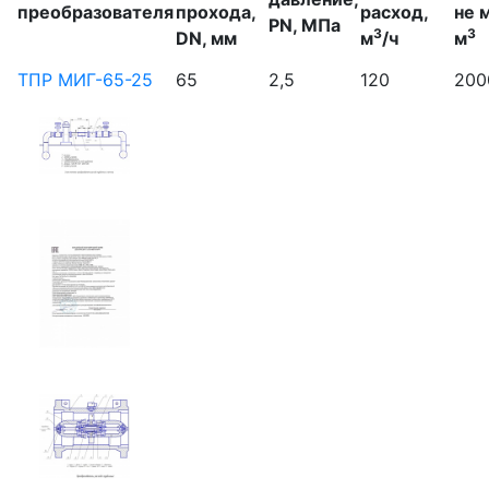
преобразователя
прохода,
расход,
не 
PN, МПа
3
3
DN, мм
м
/ч
м
ТПР МИГ-65-25
65
2,5
120
200