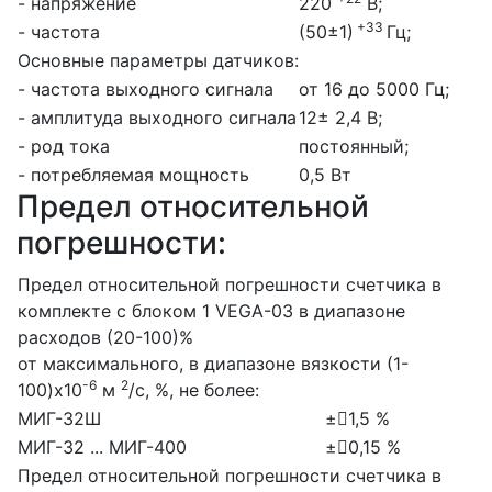
- напряжение
220
В;
+33
- частота
(50±1)
Гц;
Основные параметры датчиков:
- частота выходного сигнала
от 16 до 5000 Гц;
- амплитуда выходного сигнала
12± 2,4 В;
- род тока
постоянный;
- потребляемая мощность
0,5 Вт
Предел относительной
погрешности:
Предел относительной погрешности счетчика в
комплекте с блоком 1 VEGA-03 в диапазоне
расходов (20-100)%
от максимального, в диапазоне вязкости (1-
-6
2
100)х10
м
/с, %, не более:
МИГ-32Ш
±1,5 %
МИГ-32 ... МИГ-400
±0,15 %
Предел относительной погрешности счетчика в