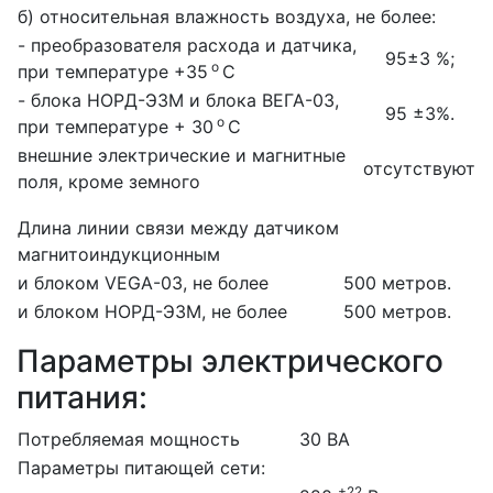
б) относительная влажность воздуха, не более:
- преобразователя расхода и датчика,
95±3 %;
о
при температуре +35
С
- блока НОРД-Э3М и блока ВЕГА-03,
95 ±3%.
о
при температуре + 30
С
внешние электрические и магнитные
отсутствуют
поля, кроме земного
Длина линии связи между датчиком
магнитоиндукционным
и блоком VEGA-03, не более
500 метров.
и блоком НОРД-Э3М, не более
500 метров.
Параметры электрического
питания:
Потребляемая мощность
30 ВА
Параметры питающей сети:
+22