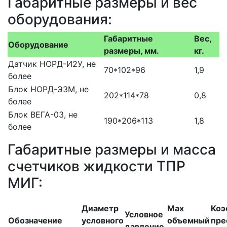
Габаритные размеры и вес
оборудования:
Габаритные
Вес,
Оборудование
размеры, мм.
кг.
Датчик НОРД-И2У, не
70*102*96
1,9
более
Блок НОРД-Э3М, не
202*114*78
0,8
более
Блок ВЕГА-03, не
190*206*113
1,8
более
Габаритные размеры и масса
счетчиков жидкости ТПР
МИГ:
Диаметр
Max
Коэ
Условное
Обозначение
условного
объемный
пре
давление,