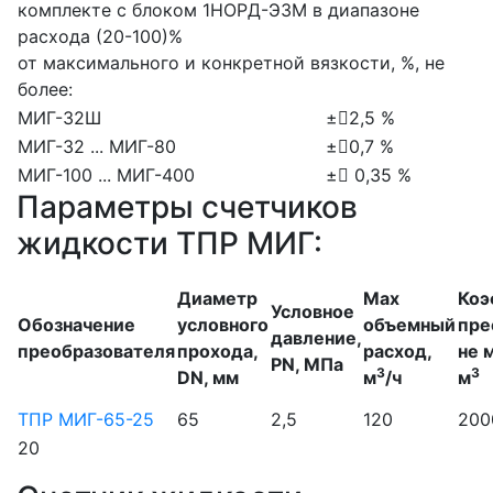
комплекте с блоком 1НОРД-ЭЗМ в диапазоне
расхода (20-100)%
от максимального и конкретной вязкости, %, не
более:
МИГ-32Ш
±2,5 %
МИГ-32 ... МИГ-80
±0,7 %
МИГ-100 ... МИГ-400
± 0,35 %
Параметры счетчиков
жидкости ТПР МИГ:
Диаметр
Max
Коэ
Условное
Обозначение
условного
объемный
пре
давление,
преобразователя
прохода,
расход,
не 
PN, МПа
3
3
DN, мм
м
/ч
м
ТПР МИГ-65-25
65
2,5
120
200
20