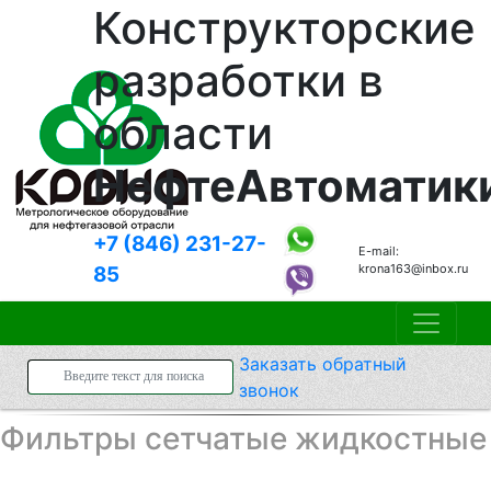
Конструкторские
разработки в
области
НефтеАвтоматик
+7 (846)
231-27-
E-mail:
krona163@inbox.ru
85
Заказать
обратный
звонок
Фильтры сетчатые жидкостные