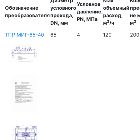
Диаметр
Max
Коэ
Условное
Обозначение
условного
объемный
пре
давление,
преобразователя
прохода,
расход,
не 
PN, МПа
3
3
DN, мм
м
/ч
м
ТПР МИГ-65-40
65
4
120
200