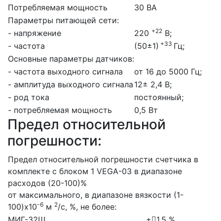
Потребляемая мощность
30 ВА
Параметры питающей сети:
+22
- напряжение
220
В;
+33
- частота
(50±1)
Гц;
Основные параметры датчиков:
- частота выходного сигнала
от 16 до 5000 Гц;
- амплитуда выходного сигнала
12± 2,4 В;
- род тока
постоянный;
- потребляемая мощность
0,5 Вт
Предел относительной
погрешности:
Предел относительной погрешности счетчика в
комплекте с блоком 1 VEGA-03 в диапазоне
расходов (20-100)%
от максимального, в диапазоне вязкости (1-
-6
2
100)х10
м
/с, %, не более:
МИГ-32Ш
±1,5 %