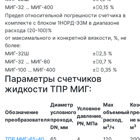
МИГ-32 ... МИГ-400
±0,15 %
Предел относительной погрешности счетчика в
комплекте с блоком 1НОРД-ЭЗМ в диапазоне
расхода (20-100)%
от максимального и конкретной вязкости, %, не
более:
МИГ-32Ш
±2,5 %
МИГ-32 ... МИГ-80
±0,7 %
МИГ-100 ... МИГ-400
± 0,35 %
Параметры счетчиков
жидкости ТПР МИГ:
Диаметр
Max
Коэ
Условное
Обозначение
условного
объемный
пре
давление,
преобразователя
прохода,
расход,
не 
PN, МПа
3
3
DN, мм
м
/ч
м
ТПР МИГ-65-40
65
4
120
200