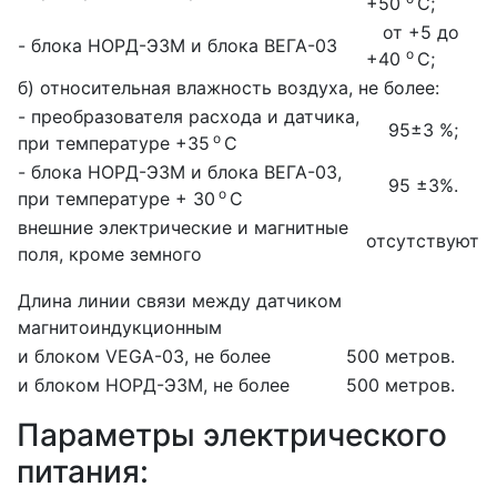
+50
С;
от +5 до
- блока НОРД-Э3М и блока ВЕГА-03
о
+40
С;
б) относительная влажность воздуха, не более:
- преобразователя расхода и датчика,
95±3 %;
о
при температуре +35
С
- блока НОРД-Э3М и блока ВЕГА-03,
95 ±3%.
о
при температуре + 30
С
внешние электрические и магнитные
отсутствуют
поля, кроме земного
Длина линии связи между датчиком
магнитоиндукционным
и блоком VEGA-03, не более
500 метров.
и блоком НОРД-Э3М, не более
500 метров.
Параметры электрического
питания: