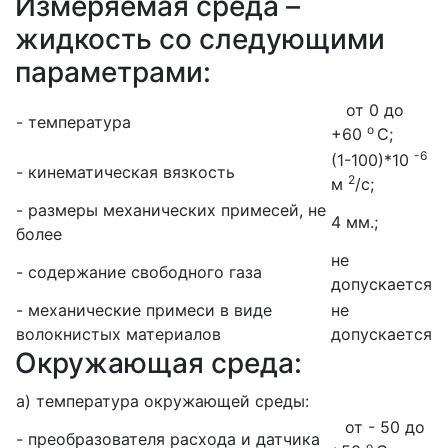
Измеряемая среда –
жидкость со следующими
параметрами:
от 0 до
- температура
о
+60
С;
-6
(1-100)*10
- кинематическая вязкость
2
м
/с;
- размеры механических примесей, не
4 мм.;
более
не
- содержание свободного газа
допускается
- механические примеси в виде
не
волокнистых материалов
допускается
Окружающая среда:
а) температура окружающей среды:
от - 50 до
- преобразователя расхода и датчика
о