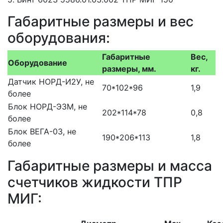
Габаритные размеры и вес
оборудования:
Габаритные
Вес,
Оборудование
размеры, мм.
кг.
Датчик НОРД-И2У, не
70*102*96
1,9
более
Блок НОРД-Э3М, не
202*114*78
0,8
более
Блок ВЕГА-03, не
190*206*113
1,8
более
Габаритные размеры и масса
счетчиков жидкости ТПР
МИГ: