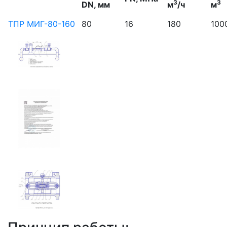
3
3
DN, мм
м
/ч
м
ТПР МИГ-80-160
80
16
180
100