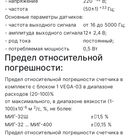
- напряжение
220
В;
+33
- частота
(50±1)
Гц;
Основные параметры датчиков:
- частота выходного сигнала
от 16 до 5000 Гц;
- амплитуда выходного сигнала
12± 2,4 В;
- род тока
постоянный;
- потребляемая мощность
0,5 Вт
Предел относительной
погрешности:
Предел относительной погрешности счетчика в
комплекте с блоком 1 VEGA-03 в диапазоне
расходов (20-100)%
от максимального, в диапазоне вязкости (1-
-6
2
100)х10
м
/с, %, не более:
МИГ-32Ш
±1,5 %
МИГ-32 ... МИГ-400
±0,15 %
Предел относительной погрешности счетчика в