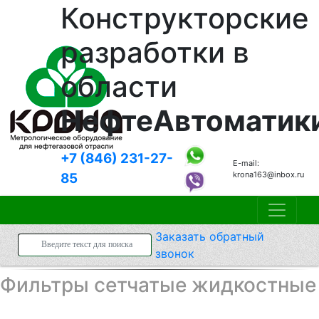
Конструкторские
разработки в
области
НефтеАвтоматик
+7 (846)
231-27-
E-mail:
krona163@inbox.ru
85
Заказать
обратный
звонок
Фильтры сетчатые жидкостные