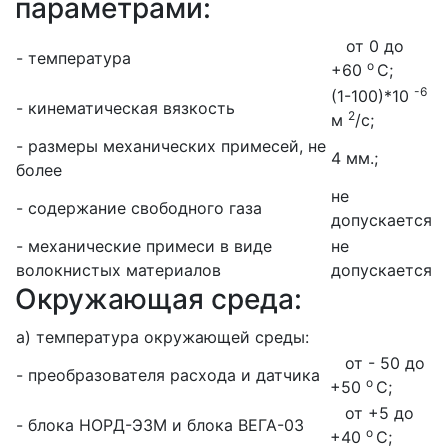
параметрами:
от 0 до
- температура
о
+60
С;
-6
(1-100)*10
- кинематическая вязкость
2
м
/с;
- размеры механических примесей, не
4 мм.;
более
не
- содержание свободного газа
допускается
- механические примеси в виде
не
волокнистых материалов
допускается
Окружающая среда:
а) температура окружающей среды:
от - 50 до
- преобразователя расхода и датчика
о
+50
С;
от +5 до
- блока НОРД-Э3М и блока ВЕГА-03
о
+40
С;