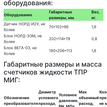
оборудования:
Габаритные
Вес,
Оборудование
размеры, мм.
кг.
Датчик НОРД-И2У, не
70*102*96
1,9
более
Блок НОРД-Э3М, не
202*114*78
0,8
более
Блок ВЕГА-03, не
190*206*113
1,8
более
Габаритные размеры и масса
счетчиков жидкости ТПР
МИГ:
Диаметр
Max
Коэ
Условное
Обозначение
условного
объемный
пре
давление,
преобразователя
прохода,
расход,
не 
PN, МПа