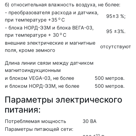
б) относительная влажность воздуха, не более:
- преобразователя расхода и датчика,
95±3 %;
о
при температуре +35
С
- блока НОРД-Э3М и блока ВЕГА-03,
95 ±3%.
о
при температуре + 30
С
внешние электрические и магнитные
отсутствуют
поля, кроме земного
Длина линии связи между датчиком
магнитоиндукционным
и блоком VEGA-03, не более
500 метров.
и блоком НОРД-Э3М, не более
500 метров.
Параметры электрического
питания:
Потребляемая мощность
30 ВА
Параметры питающей сети:
+22