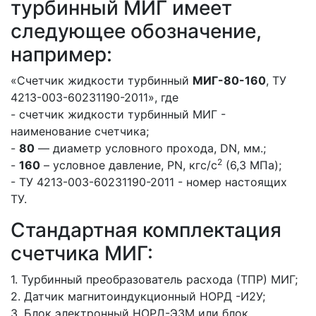
турбинный МИГ имеет
следующее обозначение,
например:
«Счетчик жидкости турбинный
МИГ-80-160
, ТУ
4213-003-60231190-2011», где
- счетчик жидкости турбинный МИГ -
наименование счетчика;
-
80
— диаметр условного прохода, DN, мм.;
2
-
160
– условное давление, PN, кгс/с
(6,3 МПа);
- ТУ 4213-003-60231190-2011 - номер настоящих
ТУ.
Стандартная комплектация
счетчика МИГ:
1. Турбинный преобразователь расхода (ТПР) МИГ;
2. Датчик магнитоиндукционный НОРД -И2У;
3. Блок электронный НОРД-Э3М или блок