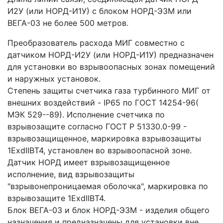
И2У (или НОРД-И1У) с блоком НОРД-Э3М или
ВЕГА-03 не более 500 метров.
Преобразователь расхода МИГ совместно с
датчиком НОРД-И2У (или НОРД-И1У) предназначен
для установки во взрывоопасных зонах помещений
и наружных установок.
Степень защиты счетчика газа турбинного МИГ от
внешних воздействий - IP65 по ГОСТ 14254-96(
МЭК 529--89). Исполнение счетчика по
взрывозащите согласно ГОСТ Р 51330.0-99 -
взрывозащищенное, маркировка взрывозащиты
1ЕxdIIBT4, установлен во взрывоопасной зоне.
Датчик НОРД имеет взрывозащищенное
исполнение, вид взрывозащиты
"взрывонепроницаемая оболочка", маркировка по
взрывозащите 1ЕхdIIВТ4.
Блок ВЕГА-03 и блок НОРД-Э3М - изделия общего
назначения и предназначены для установки вне