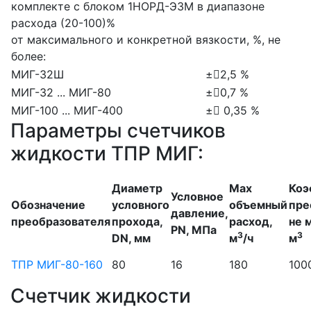
комплекте с блоком 1НОРД-ЭЗМ в диапазоне
расхода (20-100)%
от максимального и конкретной вязкости, %, не
более:
МИГ-32Ш
±2,5 %
МИГ-32 ... МИГ-80
±0,7 %
МИГ-100 ... МИГ-400
± 0,35 %
Параметры счетчиков
жидкости ТПР МИГ:
Диаметр
Max
Коэ
Условное
Обозначение
условного
объемный
пре
давление,
преобразователя
прохода,
расход,
не 
PN, МПа
3
3
DN, мм
м
/ч
м
ТПР МИГ-80-160
80
16
180
100
Счетчик жидкости