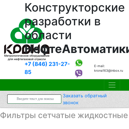
Конструкторские
разработки в
области
НефтеАвтоматик
+7 (846)
231-27-
E-mail:
krona163@inbox.ru
85
Заказать
обратный
звонок
Фильтры сетчатые жидкостные