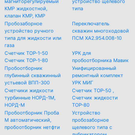
магниторегулируемый
устройство щелевого
КМР жидкостной,
типа
клапан КМР, КМР
Пробозаборное
Переключатель
устройство ручного
скважин многоходовой
типа для жидкости или
ПСМ ХА2.954.008-10
газа
Счетчик ТОР-1-50
УРК для
Счетчик ТОР-1-80
пробоотборника Мавик
Пробоотборник
Унифицированный
глубинный скважинный
ремонтный комплект
устьевой ВПП-300
УРК МИГ
Счетчики жидкости
Счетчик ТОР-50 ,
турбинные НОРД-1М,
Счетчик жидкости
НОРД-М
ТОР-80
Пробоотборник Проба
Устройство
М автоматический,
пробозаборное
пробоотборник нетфти
щелевого типа с
лубрикатором