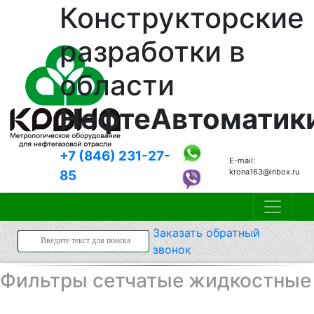
Конструкторские
разработки в
области
НефтеАвтоматик
+7 (846)
231-27-
E-mail:
krona163@inbox.ru
85
Заказать
обратный
звонок
Фильтры сетчатые жидкостные