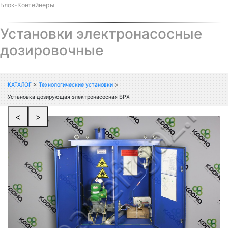
Блок-Контейнеры
Установки электронасосные
дозировочные
КАТАЛОГ
>
Технологические установки
>
Установка дозирующая электронасосная БРХ
<
>