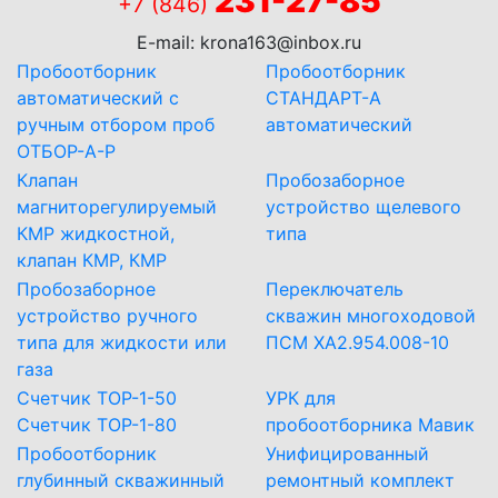
231-27-85
+7 (846)
E-mail:
krona163@inbox.ru
Пробоотборник
Пробоотборник
автоматический с
СТАНДАРТ-А
ручным отбором проб
автоматический
ОТБОР-А-Р
Клапан
Пробозаборное
магниторегулируемый
устройство щелевого
КМР жидкостной,
типа
клапан КМР, КМР
Пробозаборное
Переключатель
устройство ручного
скважин многоходовой
типа для жидкости или
ПСМ ХА2.954.008-10
газа
Счетчик ТОР-1-50
УРК для
Счетчик ТОР-1-80
пробоотборника Мавик
Пробоотборник
Унифицированный
глубинный скважинный
ремонтный комплект