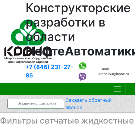
Конструкторские
разработки в
области
НефтеАвтоматик
+7 (846)
231-27-
E-mail:
krona163@inbox.ru
85
Заказать
обратный
звонок
Фильтры сетчатые жидкостные