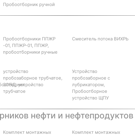
Пробоотборник ручной
Пробоотборники ППЖР
Смеситель потока ВИХРЬ
-01, ППЖР-01, ППЖР,
пробоотборники ручные
устройство
Устройство
пробозаборное трубчатое,
пробозаборное с
боотборник
ЗОНД, устройство
лубрикатором,
трубчатое
Пробоотборное
устройство ЩПУ
ников нефти и нефтепродуктов
Комплект монтажных
Комплект монтажных