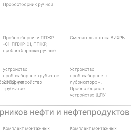
Пробоотборник ручной
Пробоотборники ППЖР
Смеситель потока ВИХРЬ
-01, ППЖР-01, ППЖР,
пробоотборники ручные
устройство
Устройство
пробозаборное трубчатое,
пробозаборное с
боотборник
ЗОНД, устройство
лубрикатором,
трубчатое
Пробоотборное
устройство ЩПУ
ников нефти и нефтепродуктов
Комплект монтажных
Комплект монтажных