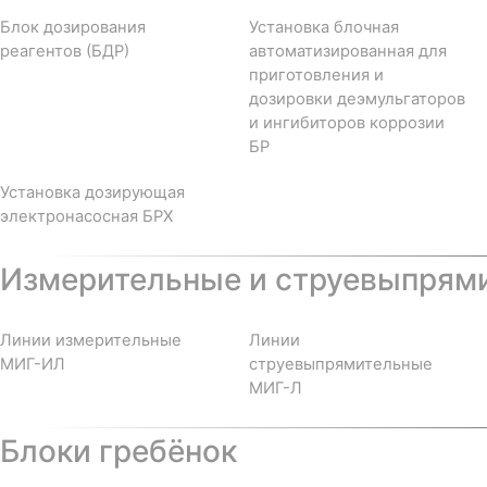
Блок дозирования
Установка блочная
реагентов (БДР)
автоматизированная для
приготовления и
дозировки деэмульгаторов
и ингибиторов коррозии
БР
Установка дозирующая
электронасосная БРХ
Измерительные и струевыпрям
Линии измерительные
Линии
МИГ-ИЛ
струевыпрямительные
МИГ-Л
Блоки гребёнок