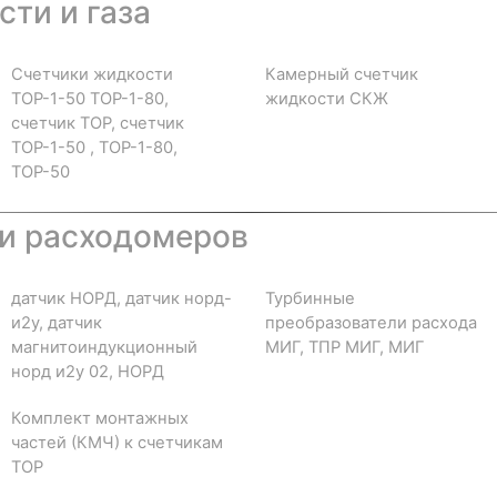
ти и газа
Счетчики жидкости
Камерный счетчик
ТОР-1-50 ТОР-1-80,
жидкости СКЖ
счетчик ТОР, счетчик
ТОР-1-50 , ТОР-1-80,
ТОР-50
и расходомеров
датчик НОРД, датчик норд-
Турбинные
и2у, датчик
преобразователи расхода
магнитоиндукционный
МИГ, ТПР МИГ, МИГ
норд и2у 02, НОРД
Комплект монтажных
частей (КМЧ) к счетчикам
ТОР