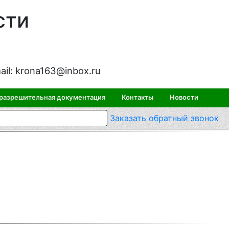
сти
ail:
krona163@inbox.ru
 разрешительная документация
Контакты
Новости
Заказать
обратный
звонок