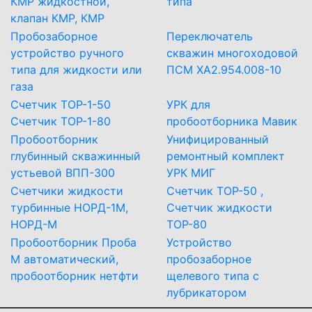
КМР жидкостной,
типа
клапан КМР, КМР
Пробозаборное
Переключатель
устройство ручного
скважин многоходовой
типа для жидкости или
ПСМ ХА2.954.008-10
газа
Счетчик ТОР-1-50
УРК для
Счетчик ТОР-1-80
пробоотборника Мавик
Пробоотборник
Унифицированный
глубинный скважинный
ремонтный комплект
устьевой ВПП-300
УРК МИГ
Счетчики жидкости
Счетчик ТОР-50 ,
турбинные НОРД-1М,
Счетчик жидкости
НОРД-М
ТОР-80
Пробоотборник Проба
Устройство
М автоматический,
пробозаборное
пробоотборник нетфти
щелевого типа с
лубрикатором