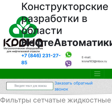
Конструкторские
разработки в
области
НефтеАвтоматик
+7 (846)
231-27-
E-mail:
krona163@inbox.ru
85
Заказать
обратный
звонок
Фильтры сетчатые жидкостные