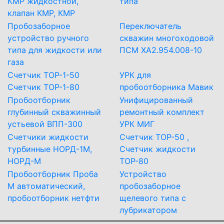
КМР жидкостной,
типа
клапан КМР, КМР
Пробозаборное
Переключатель
устройство ручного
скважин многоходовой
типа для жидкости или
ПСМ ХА2.954.008-10
газа
Счетчик ТОР-1-50
УРК для
Счетчик ТОР-1-80
пробоотборника Мавик
Пробоотборник
Унифицированный
глубинный скважинный
ремонтный комплект
устьевой ВПП-300
УРК МИГ
Счетчики жидкости
Счетчик ТОР-50 ,
турбинные НОРД-1М,
Счетчик жидкости
НОРД-М
ТОР-80
Пробоотборник Проба
Устройство
М автоматический,
пробозаборное
пробоотборник нетфти
щелевого типа с
лубрикатором