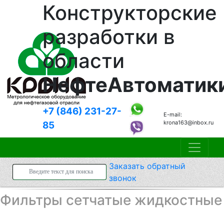
Конструкторские
разработки в
области
НефтеАвтоматик
+7 (846)
231-27-
E-mail:
krona163@inbox.ru
85
Заказать
обратный
звонок
Фильтры сетчатые жидкостные