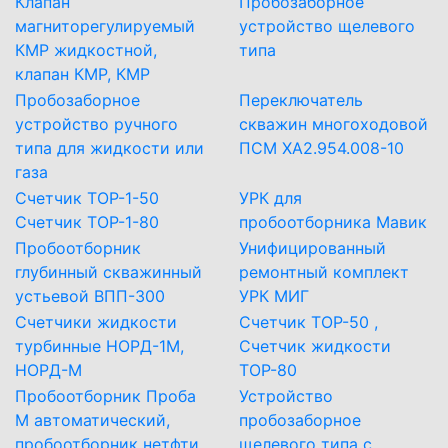
Клапан
Пробозаборное
магниторегулируемый
устройство щелевого
КМР жидкостной,
типа
клапан КМР, КМР
Пробозаборное
Переключатель
устройство ручного
скважин многоходовой
типа для жидкости или
ПСМ ХА2.954.008-10
газа
Счетчик ТОР-1-50
УРК для
Счетчик ТОР-1-80
пробоотборника Мавик
Пробоотборник
Унифицированный
глубинный скважинный
ремонтный комплект
устьевой ВПП-300
УРК МИГ
Счетчики жидкости
Счетчик ТОР-50 ,
турбинные НОРД-1М,
Счетчик жидкости
НОРД-М
ТОР-80
Пробоотборник Проба
Устройство
М автоматический,
пробозаборное
пробоотборник нетфти
щелевого типа с