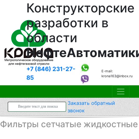
Конструкторские
разработки в
области
НефтеАвтоматик
+7 (846)
231-27-
E-mail:
krona163@inbox.ru
85
Заказать
обратный
звонок
Фильтры сетчатые жидкостные