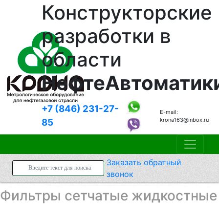
Конструкторские
разработки в
области
НефтеАвтоматик
+7 (846)
231-27-
E-mail:
krona163@inbox.ru
85
Заказать
обратный
звонок
Фильтры сетчатые жидкостные