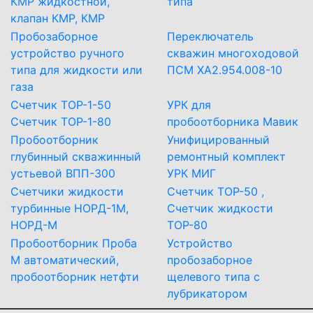
КМР жидкостной,
типа
клапан КМР, КМР
Пробозаборное
Переключатель
устройство ручного
скважин многоходовой
типа для жидкости или
ПСМ ХА2.954.008-10
газа
Счетчик ТОР-1-50
УРК для
Счетчик ТОР-1-80
пробоотборника Мавик
Пробоотборник
Унифицированный
глубинный скважинный
ремонтный комплект
устьевой ВПП-300
УРК МИГ
Счетчики жидкости
Счетчик ТОР-50 ,
турбинные НОРД-1М,
Счетчик жидкости
НОРД-М
ТОР-80
Пробоотборник Проба
Устройство
М автоматический,
пробозаборное
пробоотборник нетфти
щелевого типа с
лубрикатором