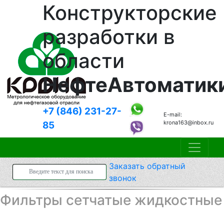
Конструкторские
разработки в
области
НефтеАвтоматик
+7 (846)
231-27-
E-mail:
krona163@inbox.ru
85
Заказать
обратный
звонок
Фильтры сетчатые жидкостные