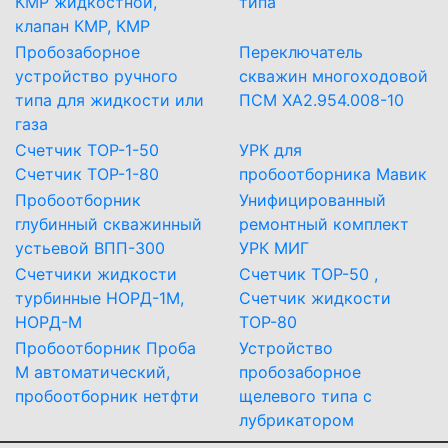
КМР жидкостной,
типа
клапан КМР, КМР
Пробозаборное
Переключатель
устройство ручного
скважин многоходовой
типа для жидкости или
ПСМ ХА2.954.008-10
газа
Счетчик ТОР-1-50
УРК для
Счетчик ТОР-1-80
пробоотборника Мавик
Пробоотборник
Унифицированный
глубинный скважинный
ремонтный комплект
устьевой ВПП-300
УРК МИГ
Счетчики жидкости
Счетчик ТОР-50 ,
турбинные НОРД-1М,
Счетчик жидкости
НОРД-М
ТОР-80
Пробоотборник Проба
Устройство
М автоматический,
пробозаборное
пробоотборник нетфти
щелевого типа с
лубрикатором