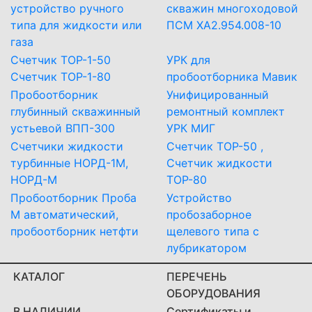
устройство ручного
скважин многоходовой
типа для жидкости или
ПСМ ХА2.954.008-10
газа
Счетчик ТОР-1-50
УРК для
Счетчик ТОР-1-80
пробоотборника Мавик
Пробоотборник
Унифицированный
глубинный скважинный
ремонтный комплект
устьевой ВПП-300
УРК МИГ
Счетчики жидкости
Счетчик ТОР-50 ,
турбинные НОРД-1М,
Счетчик жидкости
НОРД-М
ТОР-80
Пробоотборник Проба
Устройство
М автоматический,
пробозаборное
пробоотборник нетфти
щелевого типа с
лубрикатором
КАТАЛОГ
ПЕРЕЧЕНЬ
ОБОРУДОВАНИЯ
В НАЛИЧИИ
Сертификаты и