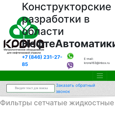
Конструкторские
разработки в
области
НефтеАвтоматик
+7 (846)
231-27-
E-mail:
krona163@inbox.ru
85
Заказать
обратный
звонок
Фильтры сетчатые жидкостные