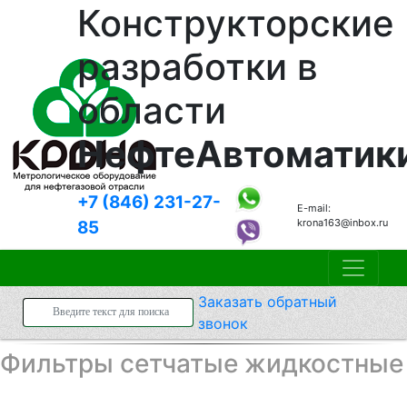
Конструкторские
разработки в
области
НефтеАвтоматик
+7 (846)
231-27-
E-mail:
krona163@inbox.ru
85
Заказать
обратный
звонок
Фильтры сетчатые жидкостные