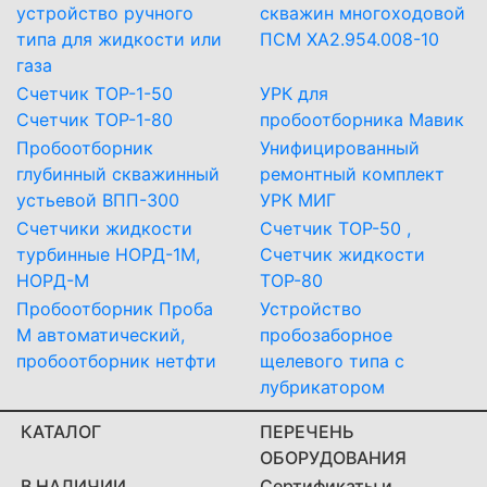
устройство ручного
скважин многоходовой
типа для жидкости или
ПСМ ХА2.954.008-10
газа
Счетчик ТОР-1-50
УРК для
Счетчик ТОР-1-80
пробоотборника Мавик
Пробоотборник
Унифицированный
глубинный скважинный
ремонтный комплект
устьевой ВПП-300
УРК МИГ
Счетчики жидкости
Счетчик ТОР-50 ,
турбинные НОРД-1М,
Счетчик жидкости
НОРД-М
ТОР-80
Пробоотборник Проба
Устройство
М автоматический,
пробозаборное
пробоотборник нетфти
щелевого типа с
лубрикатором
КАТАЛОГ
ПЕРЕЧЕНЬ
ОБОРУДОВАНИЯ
В НАЛИЧИИ
Сертификаты и