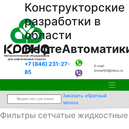
Конструкторские
разработки в
области
НефтеАвтоматик
+7 (846)
231-27-
E-mail:
krona163@inbox.ru
85
Заказать
обратный
звонок
Фильтры сетчатые жидкостные