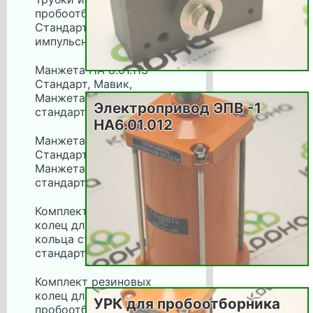
пробоотборников
Стандарт, Мавик, Трубки
импульсные
Манжета НА 8.01.113
Стандарт, Мавик,
Манжета НА, манжета
Электропривод ЭПВ -1
стандарт
НА6.01.012
Манжета НА 8.01.013
Стандарт, Мавик,
Манжета НА, манжета
стандарт
Комплект резиновых
колец для Стандарт,
кольца стандарт, зип
стандарт
Комплект резиновых
колец для
УРК для пробоотборника
пробоотборников Мавик