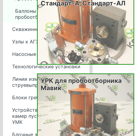
Стандарт-А, Стандарт-АЛ
Баллоны
пробоотборников
Скважинное оборудование
Узлы к АГЗУ Спутник
Насосные станции
Технологические установки
Линии измерительные и
УРК для пробоотборника
струевыпрямительные
Мавик
Блоки гребёнок
Устройства модульных
камер пуска и приема типа
УМК
Блочные здания