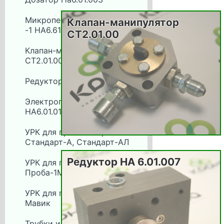
Микропереключатель МПВ
Клапан-манипулятор
-1 НА6.618.026
СТ2.01.00
Клапан-манипулятор
СТ2.01.00
Редуктор НА 6.01.007
Электропривод ЭПВ -1
НА6.01.012
УРК для пробоотборника
Стандарт-А, Стандарт-АЛ
Редуктор НА 6.01.007
УРК для пробоотборника
Проба-1М
УРК для пробоотборника
Мавик
Трубки импульсные для