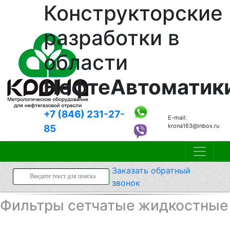
Конструкторские
разработки в
области
НефтеАвтоматик
+7 (846)
231-27-
E-mail:
krona163@inbox.ru
85
Заказать
обратный
звонок
Фильтры сетчатые жидкостные