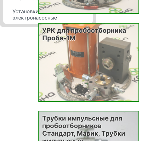
Установки
электронасосные
УРК для пробоотборника
Проба-1М
Трубки импульсные для
пробоотборников
Стандарт, Мавик, Трубки
импульсные