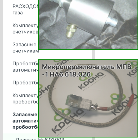
РАСХОДОМЕРЫ жидкости и
газа
Комплектующие для
счетчиков
Запасные части к
счетчикам
Пробоотборники
Микропереключатель МПВ
автоматические
-1 НА6.618.026
Пробоотборники ручные
Комплектующие для
пробоотборников
Запасные части к
автоматическим
пробоотборникам
Дозатор На6.01.003