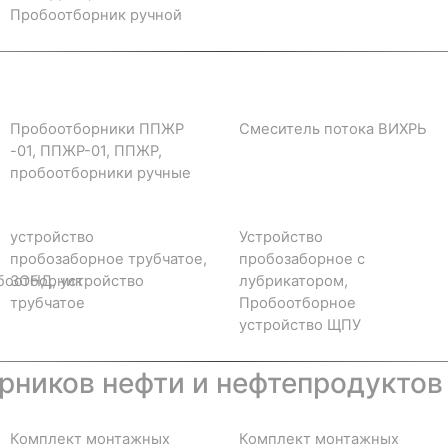
Пробоотборник ручной
Пробоотборники ППЖР
Смеситель потока ВИХРЬ
-01, ППЖР-01, ППЖР,
пробоотборники ручные
устройство
Устройство
пробозаборное трубчатое,
пробозаборное с
боотборник
ЗОНД, устройство
лубрикатором,
трубчатое
Пробоотборное
устройство ЩПУ
ников нефти и нефтепродуктов
Комплект монтажных
Комплект монтажных