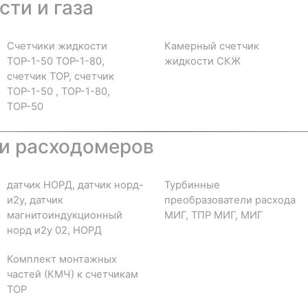
ти и газа
Счетчики жидкости
Камерный счетчик
ТОР-1-50 ТОР-1-80,
жидкости СКЖ
счетчик ТОР, счетчик
ТОР-1-50 , ТОР-1-80,
ТОР-50
и расходомеров
датчик НОРД, датчик норд-
Турбинные
и2у, датчик
преобразователи расхода
магнитоиндукционный
МИГ, ТПР МИГ, МИГ
норд и2у 02, НОРД
Комплект монтажных
частей (КМЧ) к счетчикам
ТОР