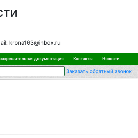
сти
ail:
krona163@inbox.ru
 разрешительная документация
Контакты
Новости
Заказать
обратный
звонок