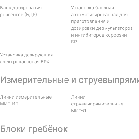
Блок дозирования
Установка блочная
реагентов (БДР)
автоматизированная для
приготовления и
дозировки деэмульгаторов
и ингибиторов коррозии
БР
Установка дозирующая
электронасосная БРХ
Измерительные и струевыпрям
Линии измерительные
Линии
МИГ-ИЛ
струевыпрямительные
МИГ-Л
Блоки гребёнок