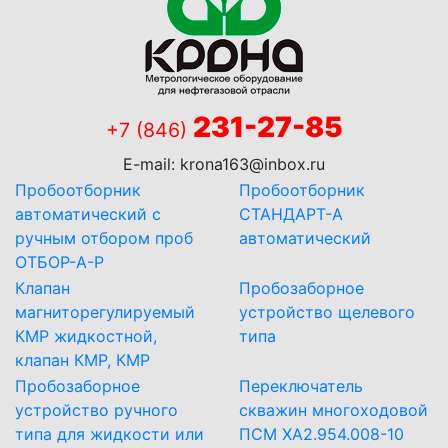
231-27-85
+7 (846)
E-mail:
krona163@inbox.ru
Пробоотборник
Пробоотборник
автоматический с
СТАНДАРТ-А
ручным отбором проб
автоматический
ОТБОР-А-Р
Клапан
Пробозаборное
магниторегулируемый
устройство щелевого
КМР жидкостной,
типа
клапан КМР, КМР
Пробозаборное
Переключатель
устройство ручного
скважин многоходовой
типа для жидкости или
ПСМ ХА2.954.008-10