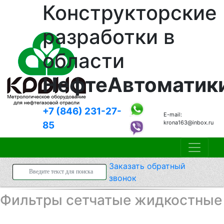
Конструкторские
разработки в
области
НефтеАвтоматик
+7 (846)
231-27-
E-mail:
krona163@inbox.ru
85
Заказать
обратный
звонок
Фильтры сетчатые жидкостные