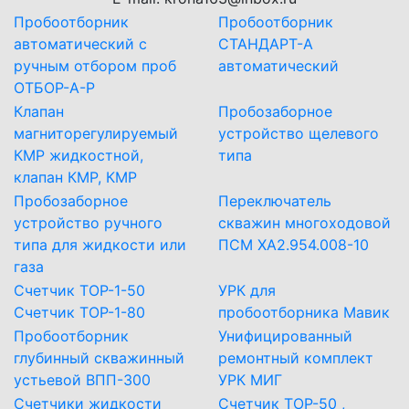
Пробоотборник
Пробоотборник
автоматический с
СТАНДАРТ-А
ручным отбором проб
автоматический
ОТБОР-А-Р
Клапан
Пробозаборное
магниторегулируемый
устройство щелевого
КМР жидкостной,
типа
клапан КМР, КМР
Пробозаборное
Переключатель
устройство ручного
скважин многоходовой
типа для жидкости или
ПСМ ХА2.954.008-10
газа
Счетчик ТОР-1-50
УРК для
Счетчик ТОР-1-80
пробоотборника Мавик
Пробоотборник
Унифицированный
глубинный скважинный
ремонтный комплект
устьевой ВПП-300
УРК МИГ
Счетчики жидкости
Счетчик ТОР-50 ,