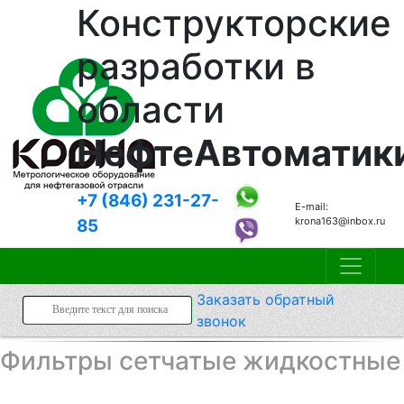
Конструкторские
разработки в
области
НефтеАвтоматик
+7 (846)
231-27-
E-mail:
krona163@inbox.ru
85
Заказать
обратный
звонок
Фильтры сетчатые жидкостные