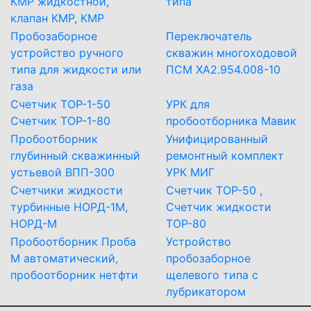
КМР жидкостной,
типа
клапан КМР, КМР
Пробозаборное
Переключатель
устройство ручного
скважин многоходовой
типа для жидкости или
ПСМ ХА2.954.008-10
газа
Счетчик ТОР-1-50
УРК для
Счетчик ТОР-1-80
пробоотборника Мавик
Пробоотборник
Унифицированный
глубинный скважинный
ремонтный комплект
устьевой ВПП-300
УРК МИГ
Счетчики жидкости
Счетчик ТОР-50 ,
турбинные НОРД-1М,
Счетчик жидкости
НОРД-М
ТОР-80
Пробоотборник Проба
Устройство
М автоматический,
пробозаборное
пробоотборник нетфти
щелевого типа с
лубрикатором