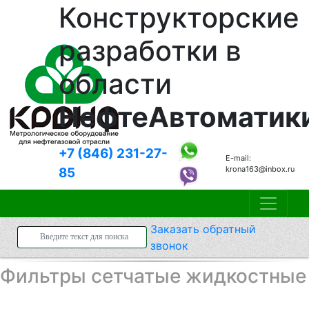
Конструкторские
разработки в
области
НефтеАвтоматик
+7 (846)
231-27-
E-mail:
krona163@inbox.ru
85
Заказать
обратный
звонок
Фильтры сетчатые жидкостные