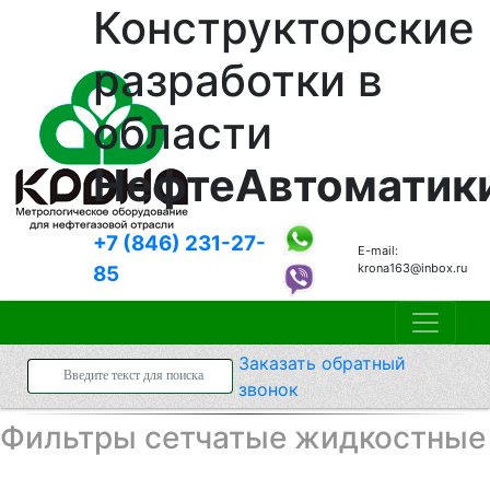
Конструкторские
разработки в
области
НефтеАвтоматик
+7 (846)
231-27-
E-mail:
krona163@inbox.ru
85
Заказать
обратный
звонок
Фильтры сетчатые жидкостные