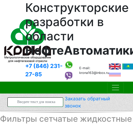
Конструкторские
разработки в
области
НефтеАвтоматик
+7 (846)
231-
E-mail:
krona163@inbox.ru
27-85
Заказать
обратный
звонок
Фильтры сетчатые жидкостные