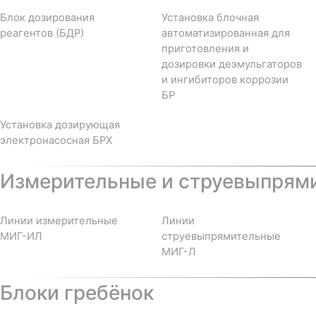
Блок дозирования
Установка блочная
реагентов (БДР)
автоматизированная для
приготовления и
дозировки деэмульгаторов
и ингибиторов коррозии
БР
Установка дозирующая
электронасосная БРХ
Измерительные и струевыпрям
Линии измерительные
Линии
МИГ-ИЛ
струевыпрямительные
МИГ-Л
Блоки гребёнок