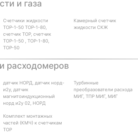
ти и газа
Счетчики жидкости
Камерный счетчик
ТОР-1-50 ТОР-1-80,
жидкости СКЖ
счетчик ТОР, счетчик
ТОР-1-50 , ТОР-1-80,
ТОР-50
и расходомеров
датчик НОРД, датчик норд-
Турбинные
и2у, датчик
преобразователи расхода
магнитоиндукционный
МИГ, ТПР МИГ, МИГ
норд и2у 02, НОРД
Комплект монтажных
частей (КМЧ) к счетчикам
ТОР