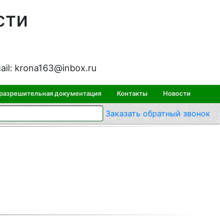
сти
ail:
krona163@inbox.ru
 разрешительная документация
Контакты
Новости
Заказать
обратный
звонок