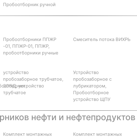
Пробоотборник ручной
Пробоотборники ППЖР
Смеситель потока ВИХРЬ
-01, ППЖР-01, ППЖР,
пробоотборники ручные
устройство
Устройство
пробозаборное трубчатое,
пробозаборное с
боотборник
ЗОНД, устройство
лубрикатором,
трубчатое
Пробоотборное
устройство ЩПУ
ников нефти и нефтепродуктов
Комплект монтажных
Комплект монтажных